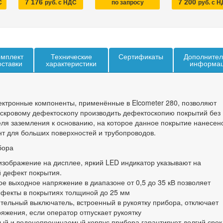
7 176
7 200
С
руб. с НДС
по запросу
руб. с 
мплект
Технические
Сертификаты
Дополнител
оставки
характеристики
информа
тронные компоненты, применённые в Elcometer 280, позволяют
скровому дефектоскопу производить дефектоскопию покрытий без
ля заземления к основанию, на которое данное покрытие нанесено
т для больших поверхностей и трубопроводов.
бора
зображение на дисплее, яркий LED индикатор указывают на
 дефект покрытия.
е выходное напряжение в диапазоне от 0,5 до 35 кВ позволяет
ефекты в покрытиях толщиной до 25 мм
тельный выключатель, встроенный в рукоятку прибора, отключает
яжения, если оператор отпускает рукоятку
ый и водонепроницаемый корпус прибора гарантирует долгий срок