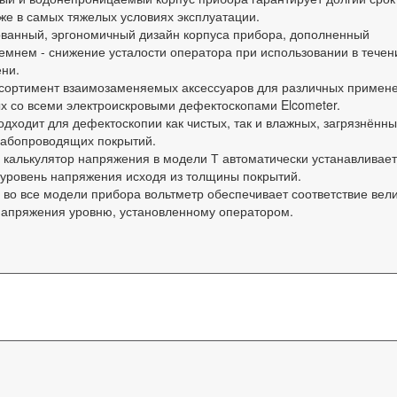
же в самых тяжелых условиях эксплуатации.
ванный, эргономичный дизайн корпуса прибора, дополненный
емнем - снижение усталости оператора при использовании в течен
ени.
сортимент взаимозаменяемых аксессуаров для различных примене
х со всеми электроискровыми дефектоскопами Elcometer.
дходит для дефектоскопии как чистых, так и влажных, загрязнённы
лабопроводящих покрытий.
 калькулятор напряжения в модели Т автоматически устанавливает
 уровень напряжения исходя из толщины покрытий.
 во все модели прибора вольтметр обеспечивает соответствие вел
напряжения уровню, установленному оператором.