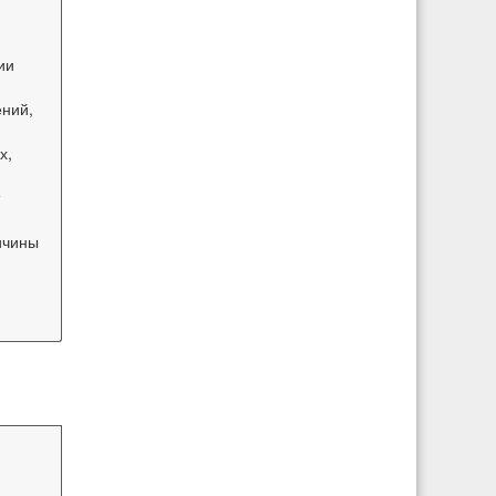
ии
ний,
х,
ичины