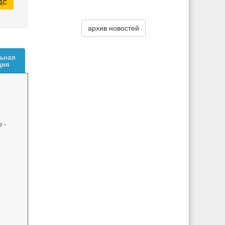
НДС
архив новостей
ьная
ция
 -