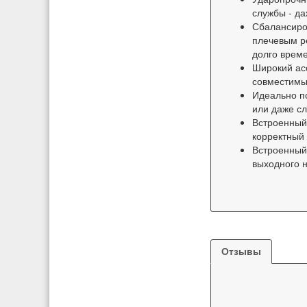
службы - да
Сбалансиро
плечевым р
долго врем
Широкий ас
совместимы
Идеально по
или даже с
Встроенный
корректный
Встроенный
выходного 
Отзывы