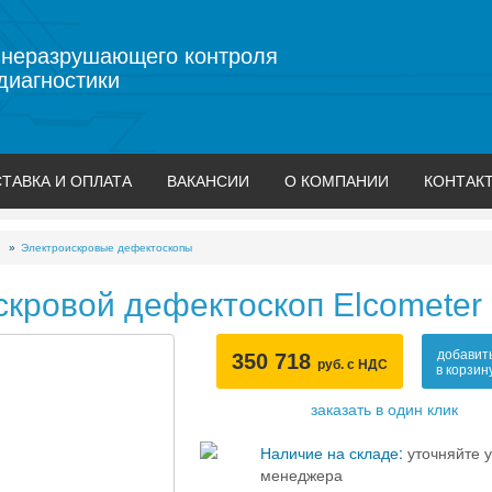
 неразрушающего контроля
диагностики
ТАВКА И ОПЛАТА
ВАКАНСИИ
О КОМПАНИИ
КОНТАК
Электроискровые дефектоскопы
кровой дефектоскоп Elcometer
добавит
350 718
руб. с НДС
в корзин
заказать в один клик
Наличие на складе:
уточняйте у
менеджера