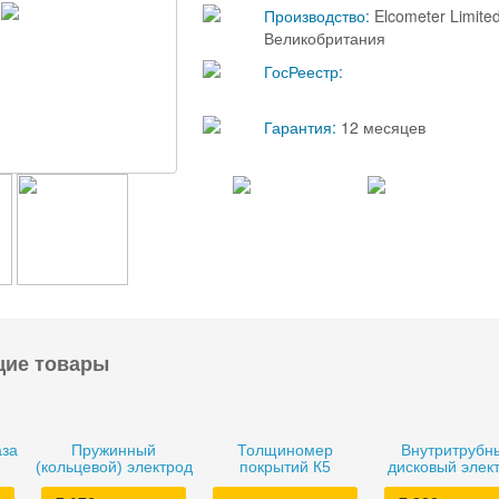
Производство:
Elcometer Limited
Великобритания
ГосРеестр:
Гарантия:
12 месяцев
щие товары
аза
Пружинный
Толщиномер
Внутритрубн
(кольцевой) электрод
покрытий К5
дисковый элек