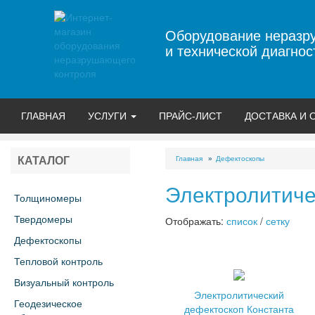
Оборудование неразр
и технической диагнос
ГЛАВНАЯ
УСЛУГИ
ПРАЙС-ЛИСТ
ДОСТАВКА И 
Главная
Дефектоскопы
КАТАЛОГ
Электролитиче
Толщиномеры
Твердомеры
Отображать:
список
/
сетку
Дефектоскопы
Тепловой контроль
Визуальный контроль
Электролитический
Геодезическое
дефектоскоп Константа