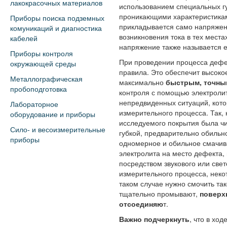
лакокрасочных материалов
использованием специальных г
проникающими характеристика
Приборы поиска подземных
прикладывается само напряжен
комуникаций и диагностика
возникновения тока в тех места
кабелей
напряжение также называется 
Приборы контроля
При проведении процесса дефе
окружающей среды
правила. Это обеспечит высоко
Металлографическая
максимально
быстрым, точны
пробоподготовка
контроля с помощью электроли
непредвиденных ситуаций, кото
Лабораторное
измерительного процесса. Так,
оборудование и приборы
исследуемого покрытия была чи
Сило- и весоизмерительные
губкой, предварительно обильн
приборы
одномерное и обильное смачив
электролита на место дефекта,
посредством звукового или свет
измерительного процесса, неко
таком случае нужно смочить так
тщательно промывают,
поверх
отсоединяю
т.
Важно подчеркнуть
, что в хо