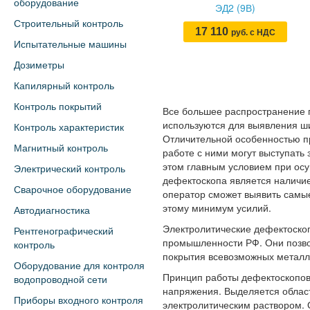
оборудование
ЭД2 (9В)
Строительный контроль
17 110
руб. с НДС
Испытательные машины
Дозиметры
Капилярный контроль
Контроль покрытий
Все большее распространение
используются для выявления ши
Контроль характеристик
Отличительной особенностью пр
Магнитный контроль
работе с ними могут выступать
этом главным условием при ос
Электрический контроль
дефектоскопа является наличие
Сварочное оборудование
оператор сможет выявить самы
этому минимум усилий.
Автодиагностика
Электролитические дефектоскоп
Рентгенографический
промышленности РФ. Они позво
контроль
покрытия всевозможных металли
Оборудование для контроля
Принцип работы дефектоскопов
водопроводной сети
напряжения. Выделяется област
Приборы входного контроля
электролитическим раствором. 