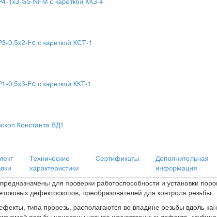
4-1х3-SS-NFM с кареткой ККЗ-4
3-0,5х2-Fe с кареткой КСТ-1
1-0,5х3-Fe с кареткой ККТ-1
скоп Константа ВД1
лект
Технические
Сертификаты
Дополнительная
авки
характеристики
информация
предназначены для проверки работоспособности и установки поро
ретоковых дефектоскопов, преобразователей для контроля резьбы.
ефекты, типа прорезь, располагаются во впадине резьбы вдоль кан
ируемой резьбы нанесены четыре искусственных дефекта, глубино