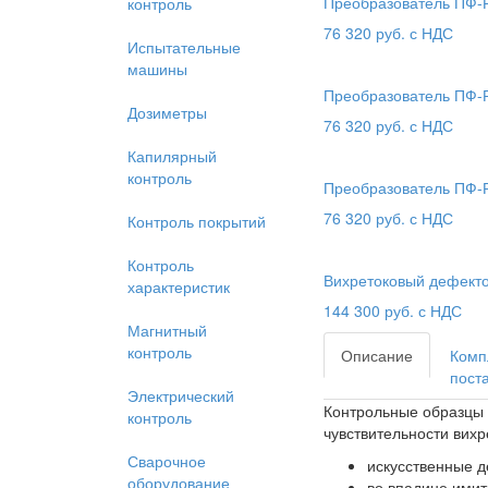
Преобразователь ПФ-Р
контроль
76 320
руб. с НДС
Испытательные
машины
Преобразователь ПФ-Р
Дозиметры
76 320
руб. с НДС
Капилярный
контроль
Преобразователь ПФ-Р
76 320
руб. с НДС
Контроль покрытий
Контроль
Вихретоковый дефекто
характеристик
144 300
руб. с НДС
Магнитный
контроль
Описание
Комп
пост
Электрический
Контрольные образцы 
контроль
чувствительности вих
Сварочное
искусственные д
оборудование
во впадине имит