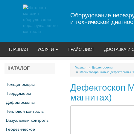
Оборудование неразр
и технической диагнос
ГЛАВНАЯ
УСЛУГИ
ПРАЙС-ЛИСТ
ДОСТАВКА И 
Главная
Дефектоскопы
КАТАЛОГ
Магнитопорошковые дефектоскопы, э
Толщиномеры
Дефектоскоп М
Твердомеры
магнитах)
Дефектоскопы
Тепловой контроль
Визуальный контроль
Геодезическое