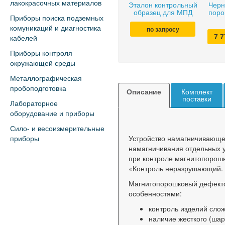
лакокрасочных материалов
Эталон контрольный
Черн
образец для МПД
поро
Приборы поиска подземных
комуникаций и диагностика
по запросу
7 
кабелей
Приборы контроля
окружающей среды
Металлографическая
пробоподготовка
Описание
Комплект
поставки
Лабораторное
оборудование и приборы
Сило- и весоизмерительные
Устройство намагничивающе
приборы
намагничивания отдельных у
при контроле магнитопорош
«Контроль неразрушающий.
Магнитопорошковый дефект
особенностями:
контроль изделий сло
наличие жесткого (шар