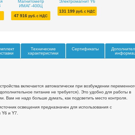
ая
Магнитометр
Электромагнит Y6
3
ИМАГ-400Ц
131 199
руб. с НДС
47 916
руб. с НДС
мплект
Технические
Сертификаты
Дополнител
оставки
характеристики
информа
устройства включается автоматически при возбуждении переменног
(дополнительное питание не требуется). Это удобно для работы в
. Вам не надо больше думать, как подсветить место контроля.
сточник освещения предназначен для использования с
 Y6 и Y7.