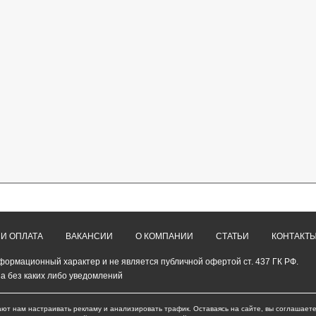
 И ОПЛАТА
ВАКАНСИИ
О КОМПАНИИ
СТАТЬИ
КОНТАКТ
формационный характер и не является публичной офертой ст. 437 ГК РФ.
а без каких либо уведомлений
ают нам настраивать рекламу и анализировать трафик. Оставаясь на сайте, вы соглашаете