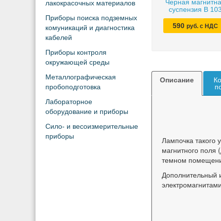
Черная магнитн
лакокрасочных материалов
суспензия B 10
Приборы поиска подземных
590
руб. с НДС
комуникаций и диагностика
кабелей
Приборы контроля
окружающей среды
Металлографическая
Описание
Ко
пробоподготовка
п
Лабораторное
оборудование и приборы
Сило- и весоизмерительные
приборы
Лампочка такого 
магнитного поля 
темном помещении
Дополнительный и
электромагнитами