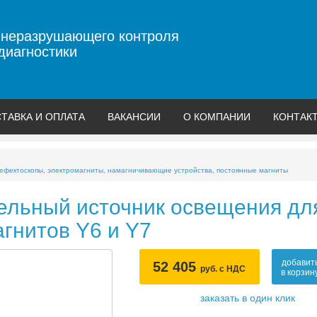
 неразрушающего контроля
диагностики
ТАВКА И ОПЛАТА
ВАКАНСИИ
О КОМПАНИИ
КОНТАК
фектоскопы, электромагниты, намагничивающие устройства, постоянные магниты
ельный источник освещения дл
гнитов Y6 и Y7
добавит
52 405
руб. с НДС
в корзин
заказать в один клик