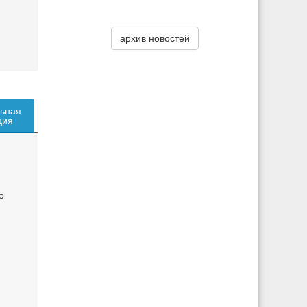
архив новостей
ьная
ция
о