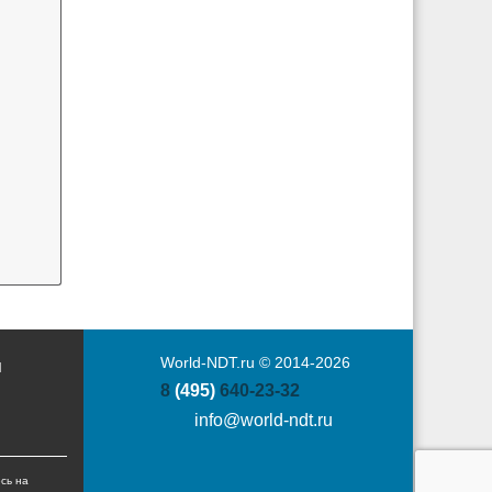
World-NDT.ru © 2014-2026
Ы
8
(495)
640-23-32
info@world-ndt.ru
сь на