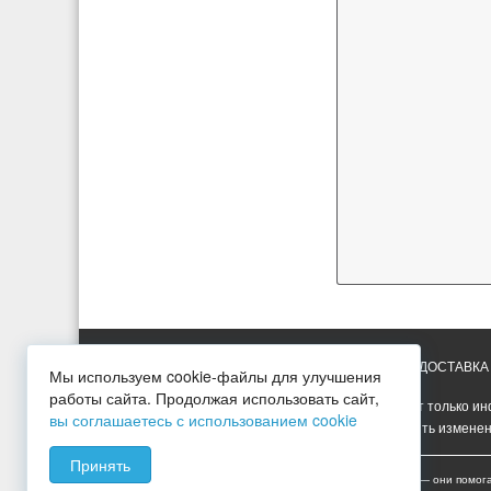
ГЛАВНАЯ
УСЛУГИ
ПРАЙС-ЛИСТ
ДОСТАВКА
Мы используем cookie-файлы для улучшения
работы сайта. Продолжая использовать сайт,
Вся представленная на сайте информация носит только ин
вы соглашаетесь с использованием cookie
Опубликованная на сайте информация может быть изменен
Принять
Мы используем cookies для сбора пользовательских данных — они помог