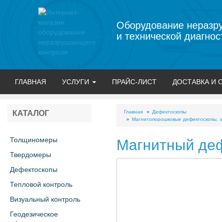
Оборудование неразр
и технической диагнос
ГЛАВНАЯ
УСЛУГИ
ПРАЙС-ЛИСТ
ДОСТАВКА И 
Главная
Дефектоскопы
КАТАЛОГ
Магнитопорошковые дефектоскопы, э
Толщиномеры
Магнитный деф
Твердомеры
Дефектоскопы
Тепловой контроль
Визуальный контроль
Геодезическое