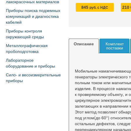
лакокрасочных материалов
845
210
руб. с НДС
Приборы поиска подземных
комуникаций и диагностика
кабелей
Приборы контроля
окружающей среды
Описание
Комплект
Металлографическая
поставки
пробоподготовка
Лабораторное
оборудование и приборы
Мобильные намагничивающие
Сило- и весоизмерительные
генераторы электрического 
приборы
полным током или магнитным
изделие. В процессе намаг
к проверяемому объекту, и 
циркулярное электромагнитн
залегающих в направлении 
Этот метод позволяет обна
под углом(до 60°) относите
остальных дефектов, следуе
перпендикулярном начально