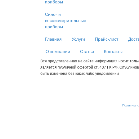
приборы
Сило- и
весоизмерительные
приборы
Главная
Услуги
Прайс-лист
Дост
О компании
Статьи
Контакты
Вся представленная на сайте информация носит толь
является публичной офертой ст. 437 ГК РФ. Опублико
быть изменена без каких либо уведомлений
Мы используем cookies для сбора пользовательских данных — о
анализировать трафик. Оставаясь на сайте, вы соглашаетесь на
от обработки, отключите сохранение cookies в настройках ваше
рекомендательные технологии. С информацией об обработке п
обеспечению их безопасности можно ознакомиться в
Политике 