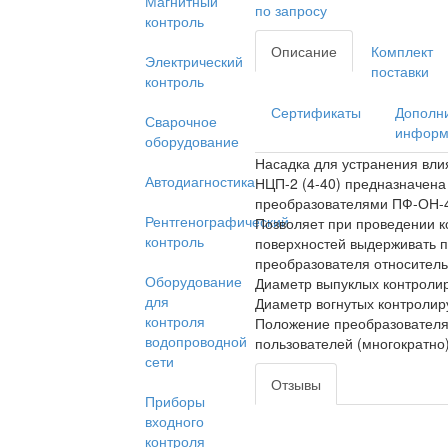
Магнитный
по запросу
контроль
Описание
Комплект
Электрический
поставки
контроль
Сертификаты
Дополн
Сварочное
информ
оборудование
Насадка для устранения вли
Автодиагностика
НЦП-2 (4-40) предназначена
преобразователями ПФ-ОН-
Рентгенографический
Позволяет при проведении к
контроль
поверхностей выдерживать 
преобразователя относитель
Оборудование
Диаметр выпуклых контролир
для
Диаметр вогнутых контролир
контроля
Положение преобразователя
водопроводной
пользователей (многократно)
сети
Отзывы
Приборы
входного
контроля