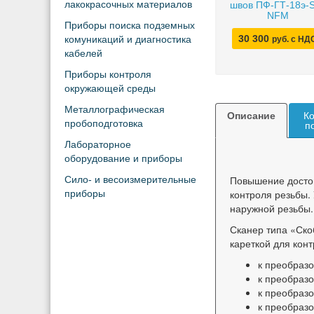
лакокрасочных материалов
швов ПФ-ГТ-18э-
NFM
Приборы поиска подземных
30 300
комуникаций и диагностика
руб. с НД
кабелей
Приборы контроля
окружающей среды
Металлографическая
Описание
Ко
пробоподготовка
п
Лабораторное
оборудование и приборы
Повышение досто
Сило- и весоизмерительные
контроля резьбы.
приборы
наружной резьбы.
Сканер типа «Ско
кареткой для кон
к преобразо
к преобразо
к преобразо
к преобраз