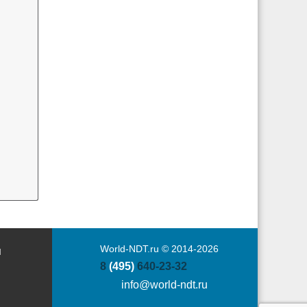
World-NDT.ru © 2014-2026
Ы
8
(495)
640-23-32
info@world-ndt.ru