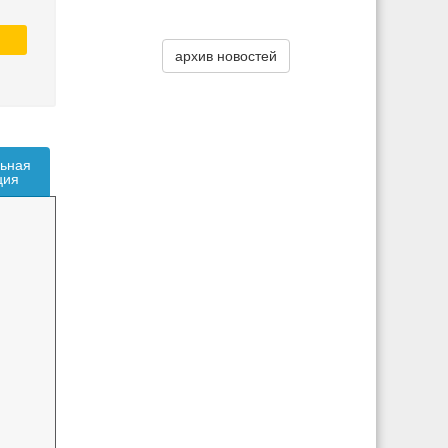
архив новостей
ьная
ция