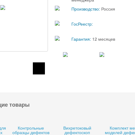
Производство:
Россия
ГосРеестр:
Гарантия:
12 месяцев
щие товары
для
Контрольные
Вихретоковый
Комплект м
ых
образцы дефектов
дефектоскоп
моделей дефе