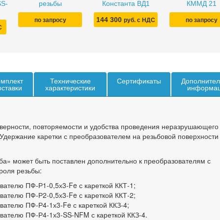
SS-
резьбы
Константа ВД1
КММД 21
144 300
по запросу
руб. с НДС
по запросу
С
мплект
Технические
Сертификаты
Дополнител
оставки
характеристики
информа
верности, повторяемости и удобства проведения неразрушающего
 Удержание каретки с преобразователем на резьбовой поверхности
ба» может быть поставлен дополнительно к преобразователям с
троля резьбы:
вателю ПФ-Р1-0,5х3-Fe с кареткой ККТ-1;
вателю ПФ-Р2-0,5х3-Fe с кареткой ККТ-2;
вателю ПФ-Р4-1х3-Fe с кареткой ККЗ-4;
ователю ПФ-Р4-1х3-SS-NFM с кареткой ККЗ-4.