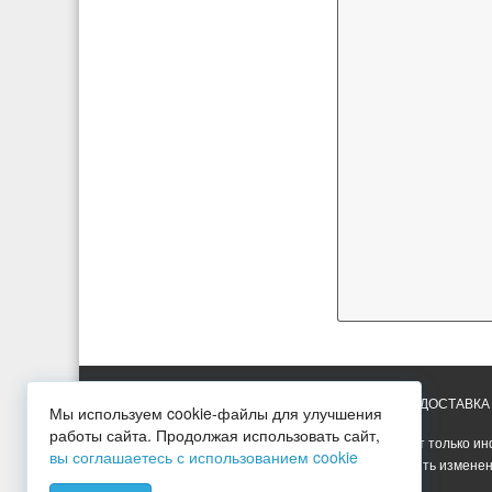
ГЛАВНАЯ
УСЛУГИ
ПРАЙС-ЛИСТ
ДОСТАВКА
Мы используем cookie-файлы для улучшения
работы сайта. Продолжая использовать сайт,
Вся представленная на сайте информация носит только ин
вы соглашаетесь с использованием cookie
Опубликованная на сайте информация может быть изменен