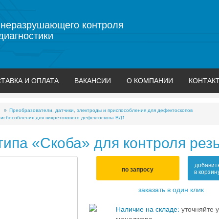
 неразрушающего контроля
диагностики
ТАВКА И ОПЛАТА
ВАКАНСИИ
О КОМПАНИИ
КОНТАК
Преобразователи, датчики, электроды и приспособления для дефектоскопов
исбособления для вихретокового дефектоскопа ВД1
типа «Скоба» для контроля рез
добавит
по запросу
в корзин
заказать в один клик
Наличие на складе:
уточняйте у
менеджера