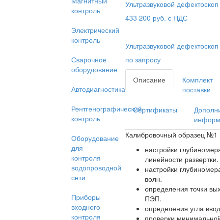
Магнитный
Ультразвуковой дефектоскоп
контроль
433 200
руб. с НДС
Электрический
контроль
Ультразвуковой дефектоскоп
Сварочное
по запросу
оборудование
Описание
Комплект
Автодиагностика
поставки
Рентгенографический
Сертификаты
Дополн
контроль
информ
Калибровочный образец №1 (
Оборудование
для
настройки глубиномер
контроля
линейности развертки.
водопроводной
настройки глубиномер
сети
волн.
определения точки вы
Приборы
ПЭП.
входного
определения угла вво
контроля
проверки минимальной