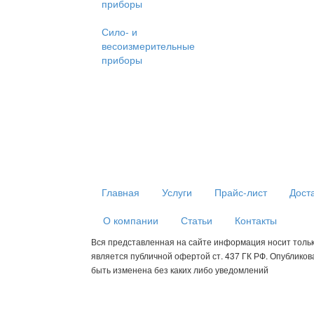
приборы
Сило- и
весоизмерительные
приборы
Главная
Услуги
Прайс-лист
Дост
О компании
Статьи
Контакты
Вся представленная на сайте информация носит толь
является публичной офертой ст. 437 ГК РФ. Опублико
быть изменена без каких либо уведомлений
Мы используем cookies для сбора пользовательских данных — о
анализировать трафик. Оставаясь на сайте, вы соглашаетесь на