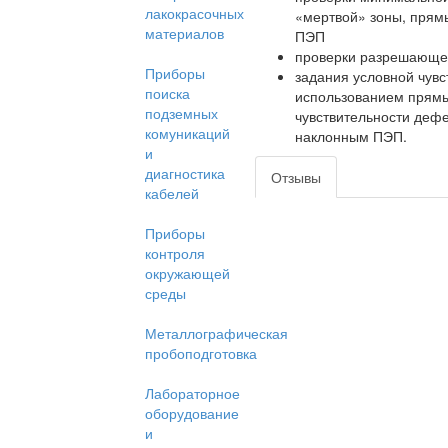
лакокрасочных
«мертвой» зоны, прям
материалов
ПЭП
проверки разрешающе
Приборы
задания условной чувс
поиска
использованием прямы
подземных
чувствительности дефе
комуникаций
наклонным ПЭП.
и
диагностика
Отзывы
кабелей
Приборы
контроля
окружающей
среды
Металлографическая
пробоподготовка
Лабораторное
оборудование
и