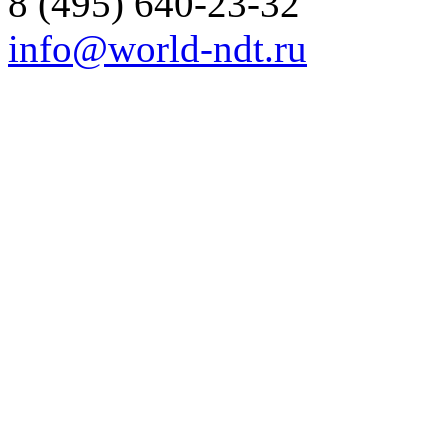
8
(495)
640-23-32
info@world-ndt.ru