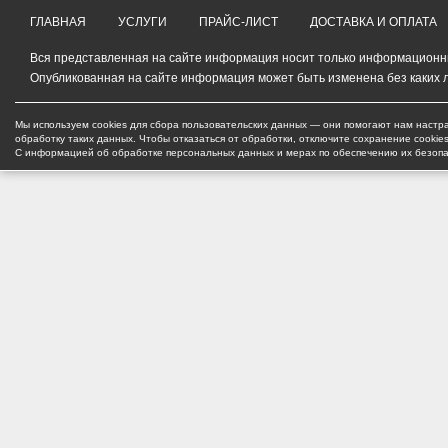
ГЛАВНАЯ
УСЛУГИ
ПРАЙС-ЛИСТ
ДОСТАВКА И ОПЛАТА
Вся представленная на сайте информация носит только информационный
Опубликованная на сайте информация может быть изменена без каких 
Мы используем cookies для сбора пользовательских данных — они помогают нам настра
обработку таких данных. Чтобы отказаться от обработки, отключите сохранение cookie
С информацией об обработке персональных данных и мерах по обеспечению их безоп