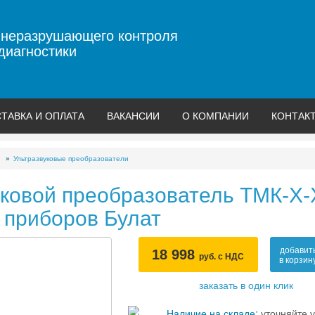
 неразрушающего контроля
диагностики
ТАВКА И ОПЛАТА
ВАКАНСИИ
О КОМПАНИИ
КОНТАК
Ультразвуковые преобразователи
уковой преобразователь ТМК-Х-
 приборов Булат
добавит
18 998
руб. с НДС
в корзин
заказать в один клик
Наличие на складе:
уточняйте у