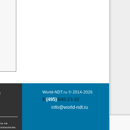
World-NDT.ru © 2014-2026
Ы
8
(495)
640-23-32
info@world-ndt.ru
сь на
технологии.