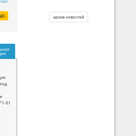
улат
НДС
архив новостей
ьная
ция
ля
 под
я
F1-01