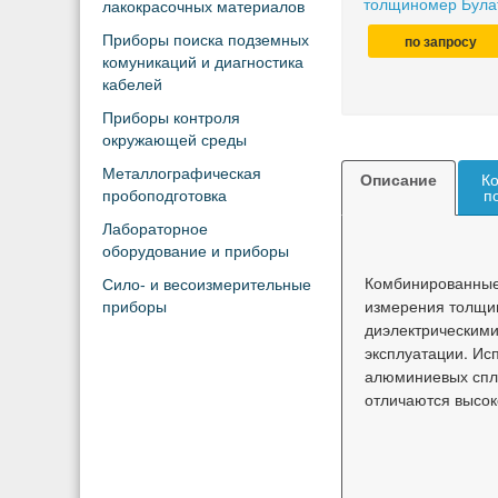
толщиномер Була
лакокрасочных материалов
Приборы поиска подземных
по запросу
комуникаций и диагностика
кабелей
Приборы контроля
окружающей среды
Металлографическая
Описание
Ко
пробоподготовка
п
Лабораторное
оборудование и приборы
Комбинированные
Сило- и весоизмерительные
измерения толщин
приборы
диэлектрическими
эксплуатации.
Исп
алюминиевых спла
отличаются
высок