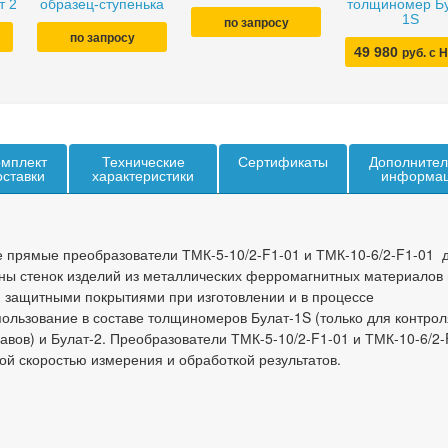
т 2
образец-ступенька
толщиномер Б
1S
по запросу
по запросу
49 980
руб. с 
мплект
Технические
Сертификаты
Дополнител
оставки
характеристики
информа
 прямые преобразователи
ТМК-5-10/2-F1-01 и ТМК-10-6/2-F1-01
д
ы стенок изделий из металлических ферромагнитных материалов
 защитными покрытиями при изготовлении и в процессе
ользование в составе толщиномеров Булат-1S (только для контрол
вов) и Булат-2. П
реобразователи
ТМК-5-10/2-F1-01 и ТМК-10-6/2-
ой скоростью измерения и обработкой результатов.