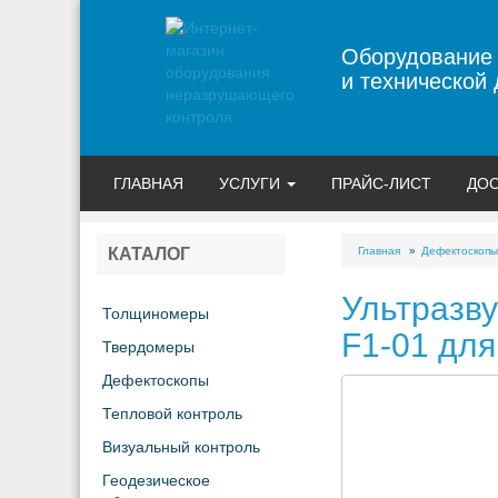
Оборудование
и технической 
ГЛАВНАЯ
УСЛУГИ
ПРАЙС-ЛИСТ
ДОС
Главная
Дефектоскопы
КАТАЛОГ
Ультразв
Толщиномеры
F1-01 для
Твердомеры
Дефектоскопы
Тепловой контроль
Визуальный контроль
Геодезическое