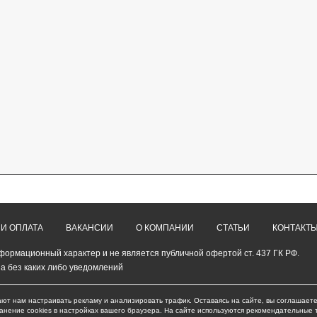
 И ОПЛАТА
ВАКАНСИИ
О КОМПАНИИ
СТАТЬИ
КОНТАКТ
формационный характер и не является публичной офертой ст. 437 ГК РФ.
а без каких либо уведомлений
ают нам настраивать рекламу и анализировать трафик. Оставаясь на сайте, вы соглашаете
ранение cookies в настройках вашего браузера. На сайте используются рекомендательные 