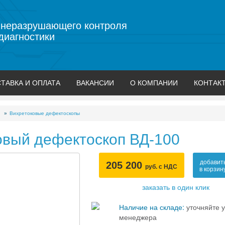
 неразрушающего контроля
диагностики
ТАВКА И ОПЛАТА
ВАКАНСИИ
О КОМПАНИИ
КОНТАК
Вихретоковые дефектоскопы
овый дефектоскоп ВД-100
добавит
205 200
руб. с НДС
в корзин
заказать в один клик
Наличие на складе:
уточняйте у
менеджера