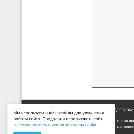
ГЛАВНАЯ
УСЛУГИ
ПРАЙС-ЛИСТ
ДОСТАВКА
Мы используем cookie-файлы для улучшения
работы сайта. Продолжая использовать сайт,
Вся представленная на сайте информация носит только ин
вы соглашаетесь с использованием cookie
Опубликованная на сайте информация может быть изменен