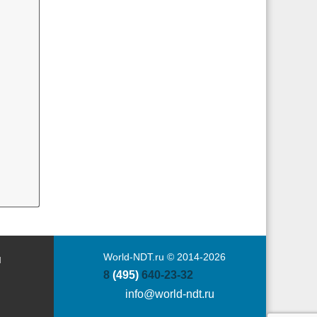
World-NDT.ru © 2014-2026
Ы
8
(495)
640-23-32
info@world-ndt.ru