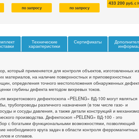
433 200
руб. с
по запросу
по запросу
мплект
Технические
Сертификаты
Дополнител
оставки
характеристики
информа
ор, который применяется для контроля объектов, изготовленных из
х материалов, на наличие поверхностных и приповерхностных
ещин, определения точного местоположения обнаруженных дефект
ценки глубины дефекта методом вихревых токов.
ля вихретокового дефектоскопа «PELENG» ВД-100 могут являться
убы, трубопроводы различного назначения (в том числе газо- и
осуды и сосуды давления, а
также детали конструкций и механизмо
ческого производства. Дефектоскоп «PELENG» ВД-100 - это
бор с богатыми функциональными возможностями, позволяющий
ие необходимого круга задач в области контроля ферромагнитных
ллов и сплавов.