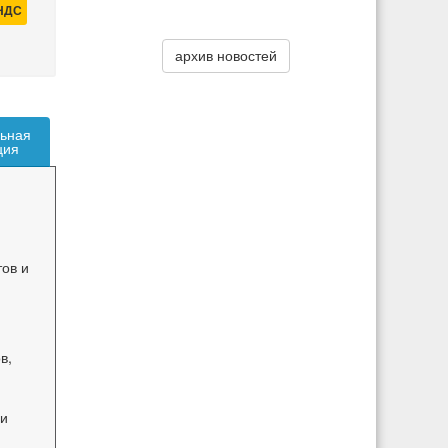
 НДС
архив новостей
ьная
ция
ов и
в,
 и