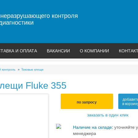
 неразрушающего контроля
диагностики
ТАВКА И ОПЛАТА
ВАКАНСИИ
О КОМПАНИИ
КОНТАК
й контроль
Токовые клещи
лещи Fluke 355
добавит
по запросу
в корзин
заказать в один клик
Наличие на складе:
уточняйте у
менеджера