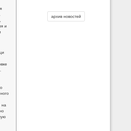
я
.
архив новостей
,
ия и
и
щи
овке
.
до
нного
 на
но
ную