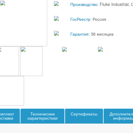
Производство:
Fluke Industrial,
ГосРеестр:
Россия
Гарантия:
36 месяцев
мплект
Технические
Сертификаты
Дополнител
оставки
характеристики
информа