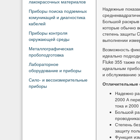
лакокрасочных материалов
Надежные показа
Приборы поиска подземных
среднеквадратичн
комуникаций и диагностика
Большой раскрыв
кабелей
которые обычно в
Приборы контроля
степень защиты C
окружающей среды
выполнении изме
Металлографическая
Возможность фикс
пробоподготовка
идеально подходи
Fluke 355 также 
Лабораторное
идеальным прибор
оборудование и приборы
и обслуживанию 
Сило- и весоизмерительные
Отличительные 
приборы
Надежно ра
2000 А пере
тока и 2000
Большой раз
проводника
Степень без
защиту пол
Функция изм