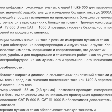
ния цифровых токоизмерительных клещей
Fluke 355
для измерени
ых значений; разработаны для измерения больших токов до 2000А
 клещей упрощает измерения на проводниках с большим сечением
стречаются в приложениях с большими токами. Прочная конструкц
AT IV 600 В или CAT III 1000 В повышают уровень безопасности пр
рений на мощных установках.
ации пиковых значений тока в режиме измерения пусковых токов
т для обследования электроприводов и индуктивных нагрузок. Кле
позволяют измерять напряжение и сопротивление, что делает их
ом, удобным для подрядчиков и технических работников по устан
электрооборудования коммунального и промышленного назначения
особенности:
ботают в широком диапазоне сильноточных приложений с токами 
м. тока + среднекв. значения постоянного тока или 1400 А переме
 А постоянного тока
мер клещей - 58 мм (2,3 дюйма) - позволяет проводить измерения
х с большим сечением или на нескольких проводниках одновремен
опасности CAT IV 600 В, CAT III 1000 В обеспечивает дополнитель
ьзователя
ерения пусковых токов обеспечивает высокую точность и