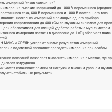
сть измерений "токов включения"
ь измерения высоких напряжений до 1000 V переменного (среднек
 постоянного тока, 600 В переменного и 1000 В постоянного тока
выполнять несколько измерений с помощью одного прибора
мерения сопротивления до 400 кОм со звуковым сигналом для про
и цепи обеспечивает для клещей удобство работы с мультиметром
 точного измерения частоты в диапазоне до 1 кГц облегчает поиск
стей
Н МАКС и СРЕДН ускоряют анализ результатов измерений
сплей с подсветкой позволяет проводить измерения при слабом
ксации показаний позволяет выполнять измерения в местах, где п
 дисплея затруднено
их частот сглаживает помехи от нагрузок с высоким уровнем шумов
олучить стабильные результаты