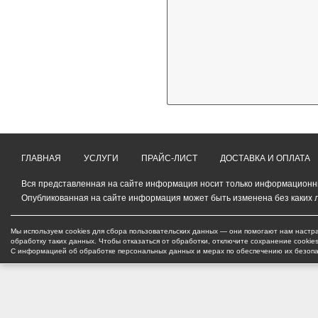
ГЛАВНАЯ
УСЛУГИ
ПРАЙС-ЛИСТ
ДОСТАВКА И ОПЛАТА
Вся представленная на сайте информация носит только информационный
Опубликованная на сайте информация может быть изменена без каких 
Мы используем cookies для сбора пользовательских данных — они помогают нам настра
обработку таких данных. Чтобы отказаться от обработки, отключите сохранение cookie
С информацией об обработке персональных данных и мерах по обеспечению их безоп