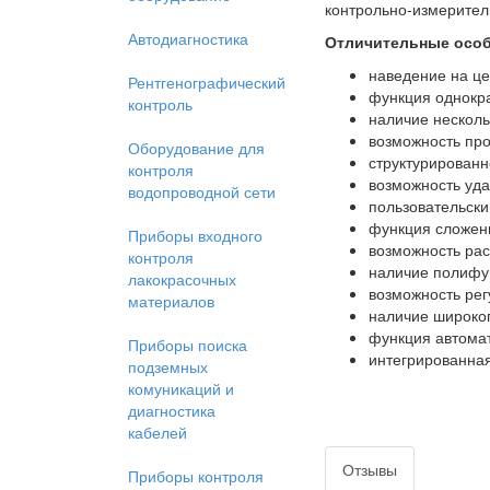
контрольно-измерител
Автодиагностика
Отличительные осо
наведение на це
Рентгенографический
функция однокра
контроль
наличие несколь
возможность пр
Оборудование для
структурированн
контроля
возможность уда
водопроводной сети
пользовательски
функция сложени
Приборы входного
возможность ра
контроля
наличие полифу
лакокрасочных
возможность рег
материалов
наличие широког
функция автомат
Приборы поиска
интегрированная
подземных
комуникаций и
диагностика
кабелей
Отзывы
Приборы контроля