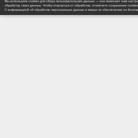
Мы используем cookies для сбора пользовательских данных — они помогают нам настра
обработку таких данных. Чтобы отказаться от обработки, отключите сохранение cookie
С информацией об обработке персональных данных и мерах по обеспечению их безоп