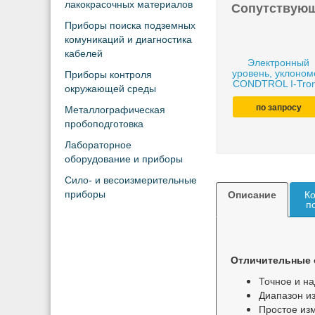
лакокрасочных материалов
Сопутствую
Приборы поиска подземных
комуникаций и диагностика
кабелей
Электронный
уровень, уклоном
Приборы контроля
CONDTROL I-Tron
окружающей среды
по запросу
Металлографическая
пробоподготовка
Лабораторное
оборудование и приборы
Сило- и весоизмерительные
приборы
Описание
Ко
п
Отличительные 
Точное и н
Диапазон и
Простое из