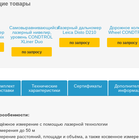
щие товары
Самовыравнивающийся
Лазерный дальномер
Дорожное кол
ер
лазерный нивелир,
Leica Disto D210
Wheel CONDT
ix
уровень CONDTROL
XLiner Duo
по запросу
по запросу
по запросу
мплект
Технические
Сертификаты
Дополнител
оставки
характеристики
информа
особенности:
адёжное измерение с помощью лазерной технологии
змерения до 50 м
мерение расстояний, площади и объёма, а также косвенное измер