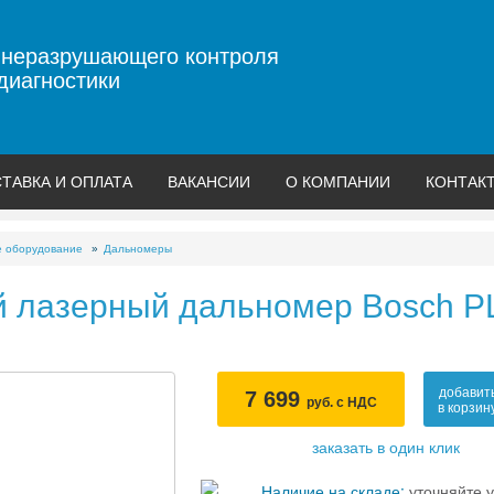
 неразрушающего контроля
диагностики
ТАВКА И ОПЛАТА
ВАКАНСИИ
О КОМПАНИИ
КОНТАК
е оборудование
Дальномеры
 лазерный дальномер Bosch P
добавит
7 699
руб. с НДС
в корзин
заказать в один клик
Наличие на складе:
уточняйте у