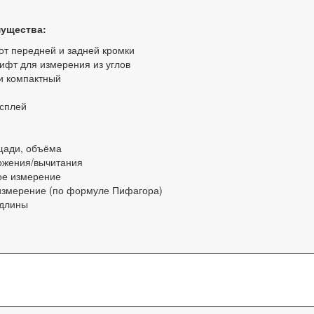
ущества:
от передней и задней кромки
ифт для измерения из углов
и компактный
сплей
щади, объёма
ожения/вычитания
е измерение
измерение (по формуле Пифагора)
длины