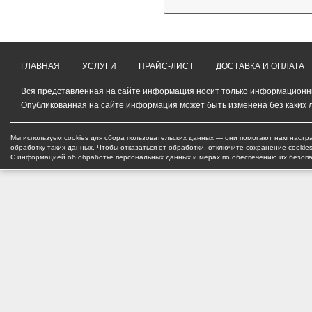
ГЛАВНАЯ
УСЛУГИ
ПРАЙС-ЛИСТ
ДОСТАВКА И ОПЛАТА
Вся представленная на сайте информация носит только информационный
Опубликованная на сайте информация может быть изменена без каких 
Мы используем cookies для сбора пользовательских данных — они помогают нам настра
обработку таких данных. Чтобы отказаться от обработки, отключите сохранение cookie
С информацией об обработке персональных данных и мерах по обеспечению их безоп