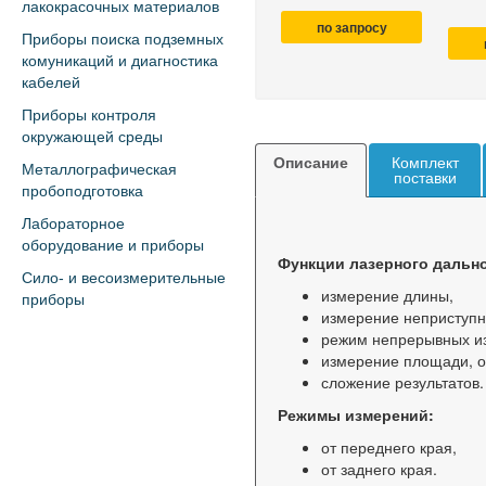
лакокрасочных материалов
по запросу
Приборы поиска подземных
комуникаций и диагностика
кабелей
Приборы контроля
окружающей среды
Описание
Комплект
Металлографическая
поставки
пробоподготовка
Лабораторное
оборудование и приборы
Функции лазерного дально
Сило- и весоизмерительные
измерение длины,
приборы
измерение неприступн
режим непрерывных и
измерение площади, 
сложение результатов.
Режимы измерений:
от переднего края,
от заднего края.