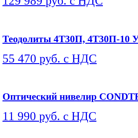
129 989
руб. с НДС
Теодолиты 4Т30П, 4Т30П-10
55 470
руб. с НДС
Оптический нивелир CONDT
11 990
руб. с НДС