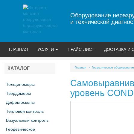
Оборудование неразр
и технической диагнос
ГЛАВНАЯ
УСЛУГИ
ПРАЙС-ЛИСТ
ДОСТАВКА И 
Главная
Геодезическое оборудовани
КАТАЛОГ
Самовыравнив
Толщиномеры
уровень CON
Твердомеры
Дефектоскопы
Тепловой контроль
Визуальный контроль
Геодезическое