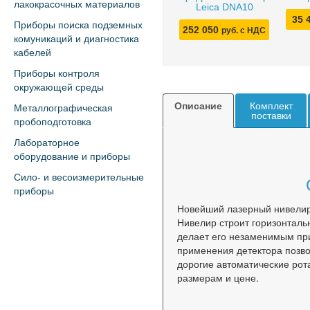
лакокрасочных материалов
Leica DNA10
35 
Приборы поиска подземных
252 050
руб. с НДС
комуникаций и диагностика
кабелей
Приборы контроля
окружающей среды
Описание
Комплект
Металлографическая
поставки
пробоподготовка
Лабораторное
оборудование и приборы
Сило- и весоизмерительные
приборы
Новейший лазерный нивели
Нивелир строит горизонталь
делает его незаменимым при
применения детектора позво
дорогие автоматические рот
размерам и цене.