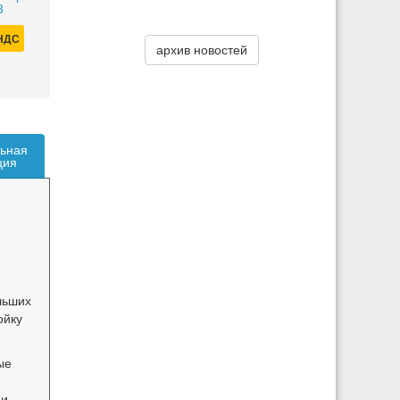
3
 НДС
архив новостей
ьная
ция
льших
ойку
ые
ми