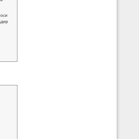
 оси
адир