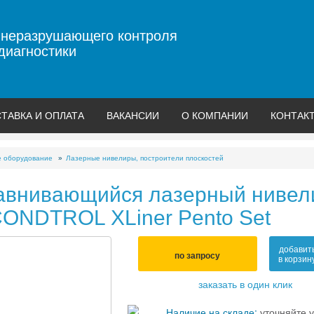
 неразрушающего контроля
диагностики
ТАВКА И ОПЛАТА
ВАКАНСИИ
О КОМПАНИИ
КОНТАК
е оборудование
Лазерные нивелиры, построители плоскостей
внивающийся лазерный нивел
CONDTROL XLiner Pento Set
добавит
по запросу
в корзин
заказать в один клик
Наличие на складе:
уточняйте у