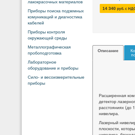
лакокрасочных материалов
14 340
руб. с НД
Приборы поиска подземных
комуникаций и диагностика
кабелей
Приборы контроля
окружающей среды
Металлографическая
Описание
Ко
пробоподготовка
п
Лабораторное
оборудование и приборы
Сило- и весоизмерительные
приборы
Расширенная ком
детектор лазерно
расстояниях (до 
нивелира.
Лазерный нивелир
плоскости, которы
нивелира, благод