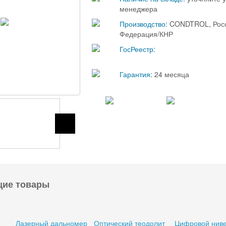
менеджера
Производство:
CONDTROL, Рос
Федерация/КНР
ГосРеестр:
Гарантия:
24 месяца
щие товары
Лазерный дальномер
Оптический теодолит
Цифровой нив