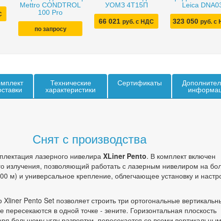
Mettro CONDTROL
УОМЗ 4Т15П
Leica DNA0
100 Pro
С
66 021
323 050
руб. с НДС
руб. с
по запросу
мплект
Технические
Сертификаты
Дополнител
оставки
характеристики
информа
Снят с производства
плектация лазерного нивелира
XLiner Pento
. В комплект включен
го излучения, позволяющий работать с лазерным нивелиром на бо
100 м) и универсальное крепление, облегчающее установку и настр
 Xliner Pento Set позволяет строить три ортогональные вертикальн
е пересекаются в одной точке - зените. Горизонтальная плоскость
аря большому углу развертки, пересекается со всеми вертикальны