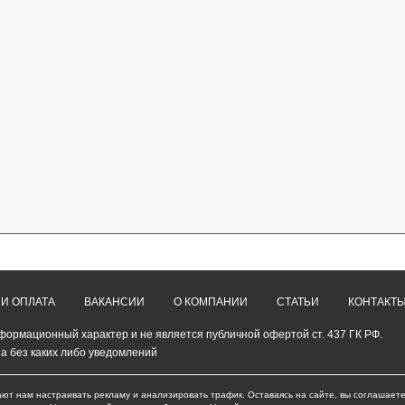
 И ОПЛАТА
ВАКАНСИИ
О КОМПАНИИ
СТАТЬИ
КОНТАКТ
формационный характер и не является публичной офертой ст. 437 ГК РФ.
а без каких либо уведомлений
ают нам настраивать рекламу и анализировать трафик. Оставаясь на сайте, вы соглашаете