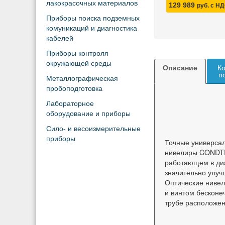
лакокрасочных материалов
129 989
руб. с Н
Приборы поиска подземных
комуникаций и диагностика
кабелей
Приборы контроля
окружающей среды
Описание
Ко
п
Металлографическая
пробоподготовка
Лабораторное
оборудование и приборы
Сило- и весоизмерительные
приборы
Точные универсал
нивелиры CONDTR
работающем в диа
значительно улуч
Оптические ниве
и винтом бесконе
трубе расположен