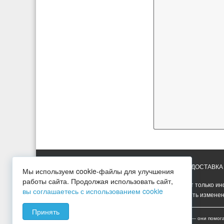
ГЛАВНАЯ
УСЛУГИ
ПРАЙС-ЛИСТ
ДОСТАВКА
Мы используем cookie-файлы для улучшения
работы сайта. Продолжая использовать сайт,
Вся представленная на сайте информация носит только ин
вы соглашаетесь с использованием cookie
Опубликованная на сайте информация может быть изменен
Принять
Мы используем cookies для сбора пользовательских данных — они помог