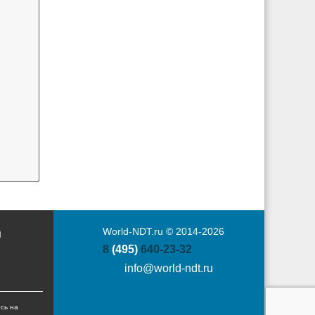
World-NDT.ru © 2014-2026
Ы
8
(495)
640-23-32
info@world-ndt.ru
сь на