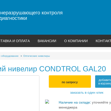
 неразрушающего контроля
диагностики
ТАВКА И ОПЛАТА
ВАКАНСИИ
О КОМПАНИИ
КОНТАК
е оборудование
Оптические нивелиры
ий нивелир CONDTROL GAL20
добавит
по запросу
в корзин
заказать в один клик
Наличие на складе:
уточняйте у
менеджера