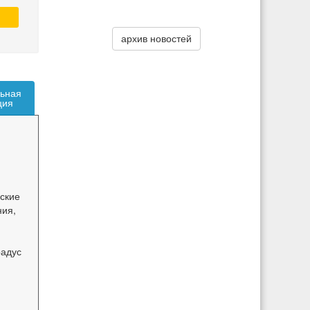
архив новостей
ьная
ция
ские
ия,
радус