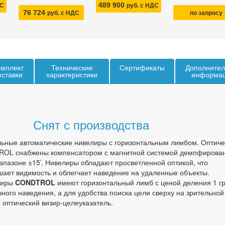
489 900
ДС
руб. с НДС
76 724
руб. с НДС
по запросу
мплект
Технические
Сертификаты
Дополнител
оставки
характеристики
информа
Снят с производства
ьные автоматические нивелиры с горизонтальным лимбом. Оптиче
OL снабжены компенсатором с магнитной системой демпфирован
пазоне ±15’. Нивелиры обладают просветленной оптикой, что
шает видимость и облегчает наведение на удаленные объекты.
лиры
CONDTROL
имеют горизонтальный лимб с ценой деления 1 г
чного наведения, а для удобства поиска цели сверху на зрительной
 оптический визир-целеуказатель.