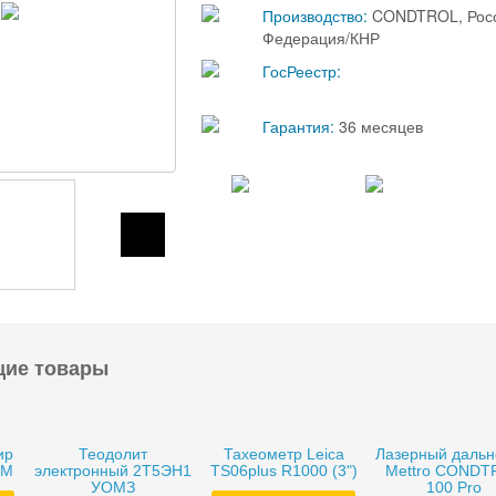
Производство:
CONDTROL, Рос
Федерация/КНР
ГосРеестр:
Гарантия:
36 месяцев
щие товары
ир
Теодолит
Тахеометр Leica
Лазерный даль
0M
электронный 2Т5ЭН1
TS06plus R1000 (3")
Mettro CONDT
УОМЗ
100 Pro