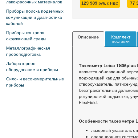
лакокрасочных материалов
129 989
77 
руб. с НДС
Приборы поиска подземных
комуникаций и диагностика
кабелей
Приборы контроля
Описание
Комплект
окружающей среды
поставки
Металлографическая
пробоподготовка
Лабораторное
Тахеометр Leica TS06plus 
оборудование и приборы
является обновленной верси
подходящей как для обычных
Сило- и весоизмерительные
створоуказатель, пятисекун
приборы
безотражательный дальноме
регулировкой подсветки, ул
FlexField.
Особенности тахеометра Le
лазерный указатель ст
операционная система