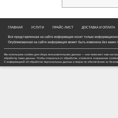
ГЛАВНАЯ
УСЛУГИ
ПРАЙС-ЛИСТ
ДОСТАВКА И ОПЛАТА
Вся представленная на сайте информация носит только информационный
Опубликованная на сайте информация может быть изменена без каких 
Мы используем cookies для сбора пользовательских данных — они помогают нам настра
обработку таких данных. Чтобы отказаться от обработки, отключите сохранение cookie
С информацией об обработке персональных данных и мерах по обеспечению их безоп