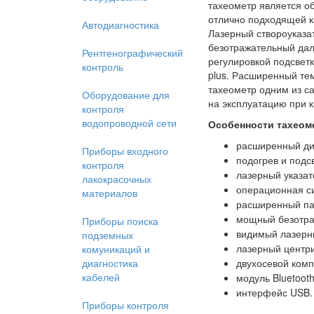
тахеометр является об
отлично подходящей к
Автодиагностика
Лазерный створоуказа
безотражательный дал
Рентгенографический
регулировкой подсветк
контроль
plus. Расширенный тем
тахеометр одним из с
Оборудование для
на эксплуатацию при к
контроля
водопроводной сети
Особенности тахеомет
расширенный диа
Приборы входного
подогрев и подс
контроля
лазерный указат
лакокрасочных
операционная с
материалов
расширенный пак
мощный безотра
Приборы поиска
видимый лазерны
подземных
лазерный центр
комуникаций и
диагностика
двухосевой комп
кабелей
модуль Bluetoot
интерфейс USB
Приборы контроля