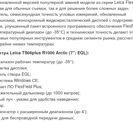
новленной версией популярной зимней модели из серии Leica Flex
ак для обычных съемок, так и для решения более сложных задач.
тель, семисекундная точность угловых измерений, обновленный
ьномер, монохромный жидкокристаллический дисплей с подогрево
и, улучшенный пакет встроенного программного обеспечения FlexF
пературный диапазон (до -35°С) и техническая точность делают эт
амых популярных инструментов в среднем сегменте рынка, рассчи
райне низких температурах.
ра Leica TS06plus R1000 Arctic (7"; EGL):
пазон рабочих температур (до -35°);
ветка дисплея;
ель створа EGL;
истема Windows СЕ;
ет ПО FlexField Plus;
жательный дальномер (до 1000 метров);
й луч - указка для удобства наведения;
ир;
енсатор с расширенным диапазоном (до 4‘);
h для беспроводной передачи данных;
.