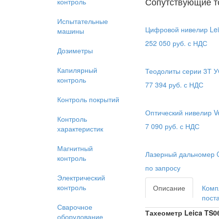
Сопутствующие т
контроль
Испытательные
Цифровой нивелир Le
машины
252 050
руб. с НДС
Дозиметры
Капилярный
Теодолиты серии 3Т 
контроль
77 394
руб. с НДС
Контроль покрытий
Оптический нивелир V
Контроль
7 090
руб. с НДС
характеристик
Магнитный
Лазерный дальномер
контроль
по запросу
Электрический
контроль
Описание
Комп
пост
Сварочное
Тахеометр Leica TS06
оборудование