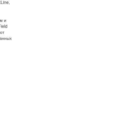
Line,
м и
ield
от
танных