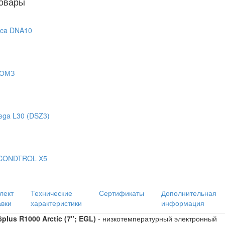
овары
ica DNA10
УОМЗ
ega L30 (DSZ3)
 CONDTROL X5
лект
Технические
Сертификаты
Дополнительная
авки
характеристики
информация
plus R1000 Arctic (7"; EGL)
- низкотемпературный электронный