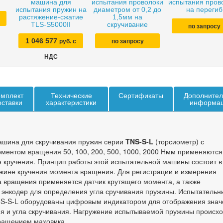
машина для
испытания проволоки
испытания пров
испытания пружин на
диаметром от 0,2 до
на перегиб
растяжение-сжатие
1,5мм на
TLS-S5000II
скручивание
по запросу
1 046 577
руб. с
по запросу
НДС
мплект
Технические
Сертификаты
Дополнител
оставки
характеристики
информа
ашина для скручивания пружин серии
TNS-S-L
(торсиометр) с
ентом вращения 50, 100, 200, 500, 1000, 2000 Нмм применяются
 кручения. Принцип работы этой испытательной машины состоит в
жине кручения момента вращения. Для регистрации и измерения
 вращения применяется датчик крутящего момента, а также
энкодер для определения угла сручивания пружины. Испытательн
S-S-L оборудованы цифровым индикатором для отображения знач
 и угла скручивания. Нагружение испытываемой пружины происхо
ращением маховика.