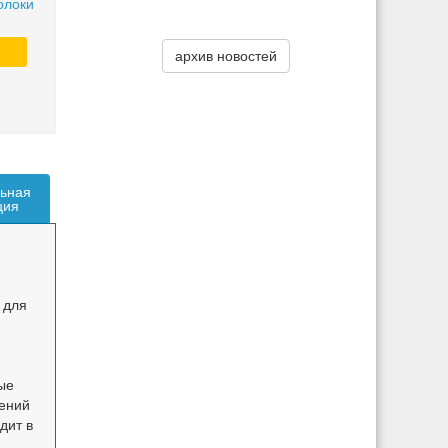
олоки
архив новостей
ьная
ция
 для
ые
ений
дит в