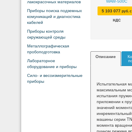
WAW-500C
лакокрасочных материалов
Приборы поиска подземных
5 103 077
руб. с
комуникаций и диагностика
НДС
кабелей
Приборы контроля
окружающей среды
Металлографическая
пробоподготовка
Описание
Ко
Лабораторное
п
оборудование и приборы
Сило- и весоизмерительные
приборы
Испытательная м
максимальным мом
испытания пружин
приложении к пру
значений момента
инкрементальный 
машины серии TN
момента вращения
ручном режиме в