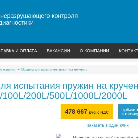
 неразрушающего контроля
диагностики
ТАВКА И ОПЛАТА
ВАКАНСИИ
О КОМПАНИИ
КОНТАК
ые машины
Машины для испытания пружин на кручение
ля испытания пружин на круче
/100L/200L/500L/1000L/2000L
добавит
478 667
руб. с НДС
в корзин
заказать в один клик
Наличие на складе:
уточняйте у