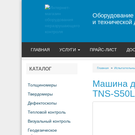
Оборудование
и технической 
ГЛАВНАЯ
УСЛУГИ
ПРАЙС-ЛИСТ
ДОС
Главная
Испытательн
КАТАЛОГ
Машина д
Толщиномеры
TNS-S50L
Твердомеры
Дефектоскопы
Тепловой контроль
Визуальный контроль
Геодезическое