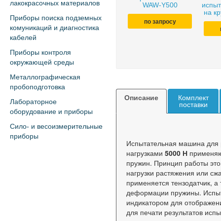
лакокрасочных материалов
WAW-Y500
испыт
на к
Приборы поиска подземных
по запросу
комуникаций и диагностика
кабелей
Приборы контроля
окружающей среды
Металлографическая
пробоподготовка
Описание
Комплект
Лабораторное
поставки
оборудование и приборы
Сило- и весоизмерительные
приборы
Испытательная машина для 
нагрузками
5000 Н
применяют
пружин. Принцип работы это
нагрузки растяжения или сж
применяется тензодатчик, а
деформации пружины. Испы
индикатором для отображен
для печати результатов исп