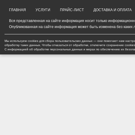
ГЛАВНАЯ
УСЛУГИ
ПРАЙС-ЛИСТ
ДОСТАВКА И ОПЛАТА
Вся представленная на сайте информация носит только информационный
Опубликованная на сайте информация может быть изменена без каких 
Мы используем cookies для сбора пользовательских данных — они помогают нам настра
обработку таких данных. Чтобы отказаться от обработки, отключите сохранение cookie
С информацией об обработке персональных данных и мерах по обеспечению их безоп