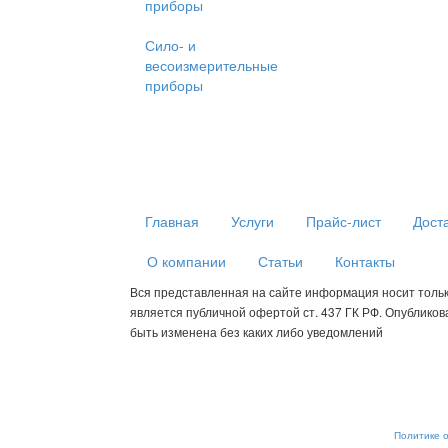
приборы
Сило- и
весоизмерительные
приборы
Главная
Услуги
Прайс-лист
Дост
О компании
Статьи
Контакты
Вся представленная на сайте информация носит толь
является публичной офертой ст. 437 ГК РФ. Опублико
быть изменена без каких либо уведомлений
Мы используем cookies для сбора пользовательских данных — о
анализировать трафик. Оставаясь на сайте, вы соглашаетесь на
от обработки, отключите сохранение cookies в настройках ваше
рекомендательные технологии. С информацией об обработке п
обеспечению их безопасности можно ознакомиться в
Политике 