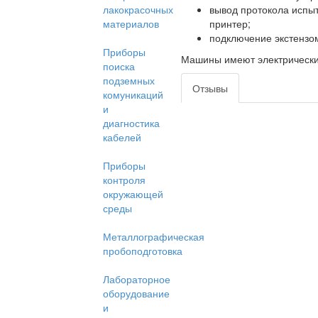
вывод протокола испыт
лакокрасочных
принтер;
материалов
подключение экстензо
Приборы
Машины имеют электрический
поиска
подземных
Отзывы
комуникаций
и
диагностика
кабелей
Приборы
контроля
окружающей
среды
Металлографическая
пробоподготовка
Лабораторное
оборудование
и