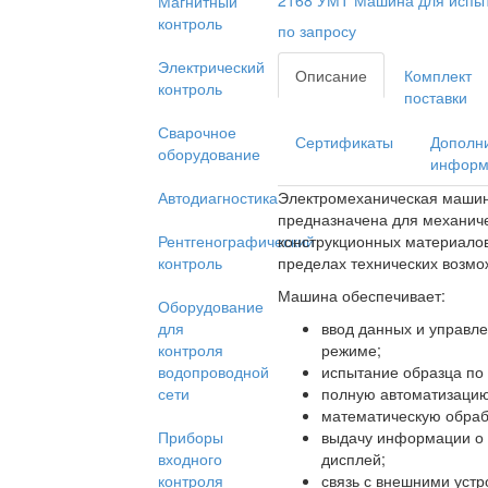
Магнитный
контроль
по запросу
Электрический
Описание
Комплект
контроль
поставки
Сварочное
Сертификаты
Дополн
оборудование
информ
Электромеханическая маши
Автодиагностика
предназначена для механич
конструкционных материалов 
Рентгенографический
пределах технических возм
контроль
Машина обеспечивает:
Оборудование
ввод данных и управле
для
режиме;
контроля
испытание образца по
водопроводной
полную автоматизацию
сети
математическую обрабо
выдачу информации о 
Приборы
дисплей;
входного
связь с внешними устр
контроля