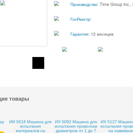
Производство:
Time Group inc.
ГосРеестр:
Гарантия:
12 месяцев
щие товары
ер
ИИ 5018 Машина для
ИХ 5092 Машина для
ИХ 5127 Машин
испытания
испытания проволоки
испытания пров
материалов на
диаметром от 1 до 7
на навивани