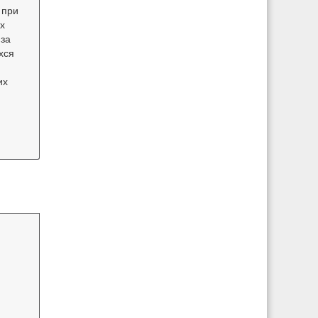
 при
х
 за
хся
их