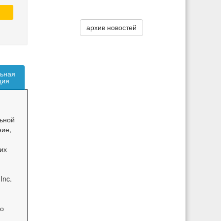
архив новостей
ьная
ция
ьной
ние,
их
Inc.
го