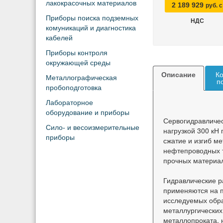
лакокрасочных материалов
2 189 929
руб. с
Приборы поиска подземных
НДС
комуникаций и диагностика
кабелей
Приборы контроля
окружающей среды
Описание
Ко
Металлографическая
п
пробоподготовка
Лабораторное
оборудование и приборы
Сервогидравличе
Сило- и весоизмерительные
нагрузкой 300 кН
приборы
сжатие и изгиб м
нефтепроводных т
прочных материа
Гидравлические р
применяются на п
исследуемых обр
металлургических
металлопроката, 