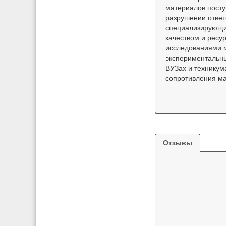
материалов посту
разрушении ответ
специализирующих
качеством и ресу
исследованиями м
экспериментальны
ВУЗах и техникум
сопротивления ма
Отзывы