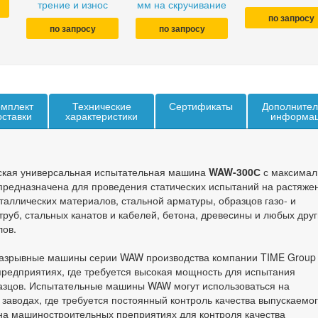
трение и износ
мм на скручивание
по запросу
по запросу
по запросу
мплект
Технические
Сертификаты
Дополнител
оставки
характеристики
информа
ская универсальная испытательная машина
WAW-300С
с максимал
 предназначена для проведения статических испытаний на растяже
еталлических материалов, стальной арматуры, образцов газо- и
руб, стальных канатов и кабелей, бетона, древесины и любых друг
лов.
азрывные машины серии WAW производства компании TIME Group 
редприятиях, где требуется высокая мощность для испытания
азцов. Испытательные машины WAW могут использоваться на
 заводах, где требуется постоянный контроль качества выпускаемо
на машиностроительных преприятиях для контроля качества