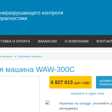
 неразрушающего контроля
диагностики
ТАВКА И ОПЛАТА
ВАКАНСИИ
О КОМПАНИИ
КОНТАК
ые машины
Разрывные машины
я машина WAW-300C
добавит
4 827 613
руб. с НДС
в корзин
заказать в один клик
Наличие на складе:
уточняйте у
менеджера