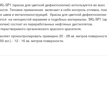
KL-SP1 (краска для цветной дефектоскопии) используется во всех
сти. Типовое применение включает в себя контроль отливок, поко
ых швов и металлоконструкций. Краска для цветной дефектоскопии
тся на непористой керамике и подобных материалах. SKL-SP1 (кр
копии) состоит из переработанных нефтяных дистиллятов,
терастворимого органического красного красителя.
оляет проконтролировать примерно 20 - 28 кв. метров поверхности
0 мл.) - 12 - 16 кв. метров поверхности.