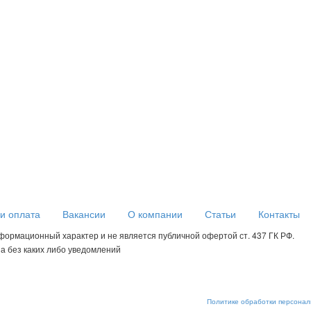
 и оплата
Вакансии
О компании
Статьи
Контакты
формационный характер и не является публичной офертой ст. 437 ГК РФ.
а без каких либо уведомлений
огают нам настраивать рекламу и анализировать трафик. Оставаясь на сайте, вы соглаша
сохранение cookies в настройках вашего браузера. На сайте используются рекомендательн
рах по обеспечению их безопасности можно ознакомиться в
Политике обработки персонал