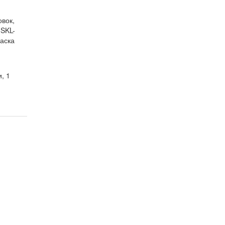
вок,
 SKL-
аска
, 1