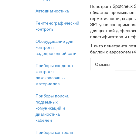
Пенетрант Spotcheсk S
Автодиагностика
областях промышленно
герметичности, сварн
Рентгенографический
SP1 успешно применяе
контроль
для цветной дефектос
пластификатора и неф
Оборудование для
1 литр
пенетранта позв
контроля
баллон с аэрозолем (40
водопроводной сети
Отзывы
Приборы входного
контроля
лакокрасочных
материалов
Приборы поиска
подземных
комуникаций и
диагностика
кабелей
Приборы контроля