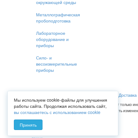
окружающей среды
Металлографическая
пробоподготовка
Лабораторное
оборудование и
приборы
Сило- и
весоизмерительные
приборы
Главная
Услуги
Прайс-лист
Доставка
Мы используем cookie-файлы для улучшения
Вся представленная на сайте информация носит только ин
работы сайта. Продолжая использовать сайт,
Опубликованная на сайте информация может быть изменен
вы соглашаетесь с использованием cookie
Принять
Мы используем cookies для сбора пользовательских данных — они пом
обработку таких данных. Чтобы отказаться от обработки, отключите 
технологии. С информацией об обработке персональных данных и ме
данных
.