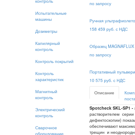
контроль
по запросу
Испытательные
машины
Ручная ультрафиолето
158 459
руб. с НДС
Дозиметры
Капилярный
Образец MAGNAFLUX 
контроль
по запросу
Контроль покрытий
Портативный пульвер
Контроль
характеристик
10 575
руб. с НДС
Магнитный
Описание
Комп
контроль
пост
Spotcheck SKL-SP1 -
Электрический
растворителем серии
контроль
дефектоскопии) показ
обеспечивают максим
Сварочное
трещин и неоднородн
оборудование