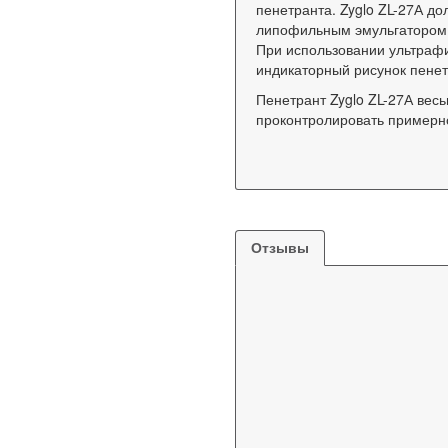
пенетранта. Zyglo ZL-27А д
липофильным эмульгатором,
При использовании ультрафи
индикаторный рисунок пенет
Пенетрант Zyglo ZL-27А вес
проконтролировать примерно
Отзывы