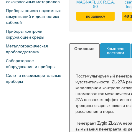
лакокрасочных материалов
MAGNAFLUX R.E.A.
све
90
Ins
Приборы поиска подземных
49 
комуникаций и диагностика
по запросу
кабелей
Приборы контроля
окружающей среды
Металлографическая
Описание
Комплект
пробоподготовка
поставки
Лабораторное
оборудование и приборы
Постэмульгируемый пенетр
Сило- и весоизмерительные
чувствительности. ZL-27A р
приборы
капиллярном контроле отливо
штамповок как механически 
27A позволяет эффективно в
трещины сварных швов и ос
расслоения и поры.
Пенетрант Zyglo ZL-27А нера
вымывания пенетранта из де