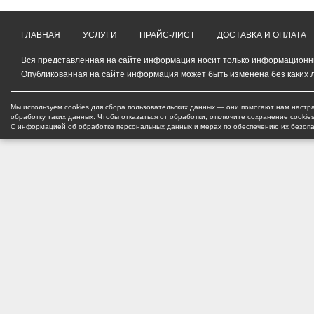
ГЛАВНАЯ
УСЛУГИ
ПРАЙС-ЛИСТ
ДОСТАВКА И ОПЛАТА
Вся представленная на сайте информация носит только информационный
Опубликованная на сайте информация может быть изменена без каких 
Мы используем cookies для сбора пользовательских данных — они помогают нам настра
обработку таких данных. Чтобы отказаться от обработки, отключите сохранение cookie
С информацией об обработке персональных данных и мерах по обеспечению их безоп