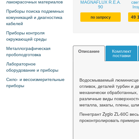
лакокрасочных материалов
MAGNAFLUX R.E.A.
све
90
Ins
Приборы поиска подземных
49 
комуникаций и диагностика
по запросу
кабелей
Приборы контроля
окружающей среды
Металлографическая
Описание
Комплект
пробоподготовка
поставки
Лабораторное
оборудование и приборы
Водосмываемый люминисце
Сило- и весоизмерительные
отливок, деталей турбин и д
приборы
механически обработанных, 
различные виды поверхностн
металла, закаты, плены, шл
Пенетрант Zyglo ZL-60C вес
проконтролировать примерно 