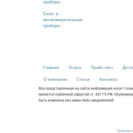
приборы
Сило- и
весоизмерительные
приборы
Главная
Услуги
Прайс-лист
Дост
О компании
Статьи
Контакты
Вся представленная на сайте информация носит толь
является публичной офертой ст. 437 ГК РФ. Опублико
быть изменена без каких либо уведомлений
Мы используем cookies для сбора пользовательских данных — о
анализировать трафик. Оставаясь на сайте, вы соглашаетесь на
от обработки, отключите сохранение cookies в настройках ваше
рекомендательные технологии. С информацией об обработке п
обеспечению их безопасности можно ознакомиться в
Политике 