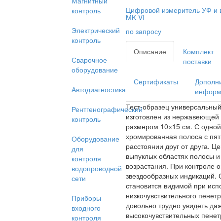
Магнитный
Цифровой измеритель УФ и
контроль
MK VI
Электрический
по запросу
контроль
Описание
Комплект
Сварочное
поставки
оборудование
Сертификаты
Дополн
Автодиагностика
информ
Тест-образец универсальны
Рентгенографический
изготовлен из нержавеющей 
контроль
размером 10×15 см. С одной
хромированная полоса с пя
Оборудование
расстоянии друг от друга. 
для
выпуклых областях полосы и
контроля
возрастания. При контроле 
водопроводной
звездообразных индикаций.
сети
становится видимой при исп
низкочувствительного пенет
Приборы
довольно трудно увидеть да
входного
высокочувствительных пенет
контроля