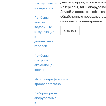
демонстрирует, что все эле
лакокрасочных
материалы, так и оборудова
материалов
Другой участок тест-образца
обработанную поверхность 
Приборы
смываемость пенетрантов.
поиска
подземных
Отзывы
комуникаций
и
диагностика
кабелей
Приборы
контроля
окружающей
среды
Металлографическая
пробоподготовка
Лабораторное
оборудование
и