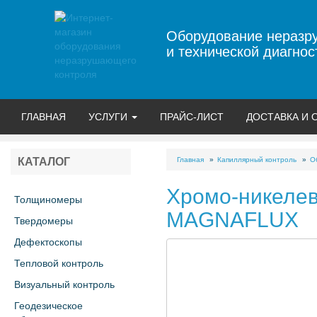
Оборудование неразр
и технической диагнос
ГЛАВНАЯ
УСЛУГИ
ПРАЙС-ЛИСТ
ДОСТАВКА И 
Главная
Капиллярный контроль
О
КАТАЛОГ
Хромо-никеле
Толщиномеры
MAGNAFLUX
Твердомеры
Дефектоскопы
Тепловой контроль
Визуальный контроль
Геодезическое