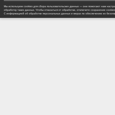
Мы используем cookies для сбора пользовательских данных — они помогают нам настра
обработку таких данных. Чтобы отказаться от обработки, отключите сохранение cookie
С информацией об обработке персональных данных и мерах по обеспечению их безоп