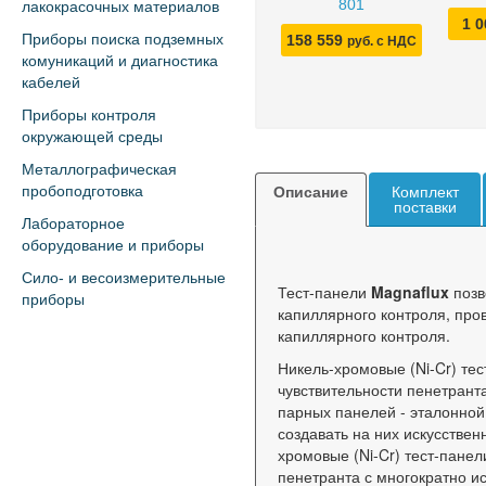
801
лакокрасочных материалов
1 
Приборы поиска подземных
158 559
руб. с НДС
комуникаций и диагностика
кабелей
Приборы контроля
окружающей среды
Металлографическая
пробоподготовка
Описание
Комплект
поставки
Лабораторное
оборудование и приборы
Сило- и весоизмерительные
Тест-панели
Magnaflux
позв
приборы
капиллярного контроля, про
капиллярного контроля.
Никель-хромовые (Ni-Cr) тес
чувствительности пенетранта
парных панелей - эталонной
создавать на них искусстве
хромовые (Ni-Cr) тест-пане
пенетранта с многократно и