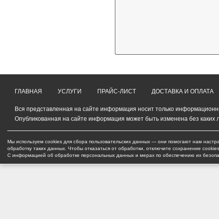
ГЛАВНАЯ
УСЛУГИ
ПРАЙС-ЛИСТ
ДОСТАВКА И ОПЛАТА
Вся представленная на сайте информация носит только информационный
Опубликованная на сайте информация может быть изменена без каких 
Мы используем cookies для сбора пользовательских данных — они помогают нам настра
обработку таких данных. Чтобы отказаться от обработки, отключите сохранение cookie
С информацией об обработке персональных данных и мерах по обеспечению их безоп