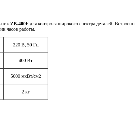
льник
ZB-400F
для контроля широкого спектра деталей. Встроен
ик часов работы.
220 В, 50 Гц
400 Вт
5600 мкВт/см2
2 кг