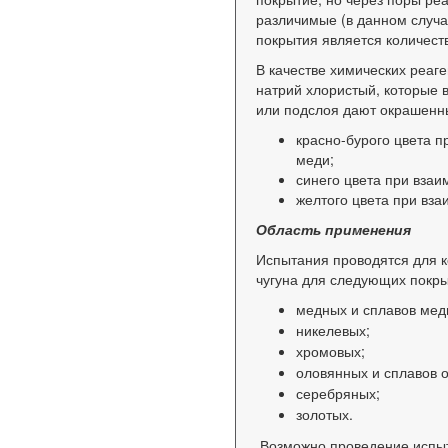
различимые (в данном случа
покрытия является количест
В качестве химических реаг
натрий хлористый, которые 
или подслоя дают окрашенн
красно-бурого цвета п
меди;
синего цвета при взаи
желтого цвета при вза
Область применения
Испытания проводятся для к
чугуна для следующих покры
медных и сплавов мед
никелевых;
хромовых;
оловянных и сплавов о
серебряных;
золотых.
Возможно проведение испыт