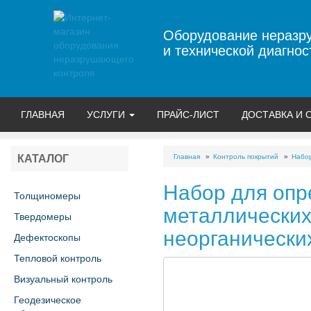
Оборудование неразр
и технической диагнос
ГЛАВНАЯ
УСЛУГИ
ПРАЙС-ЛИСТ
ДОСТАВКА И 
Главная
Контроль покрытий
Набор
КАТАЛОГ
Набор для опр
Толщиномеры
металлических
Твердомеры
неорганически
Дефектоскопы
Тепловой контроль
Визуальный контроль
Геодезическое