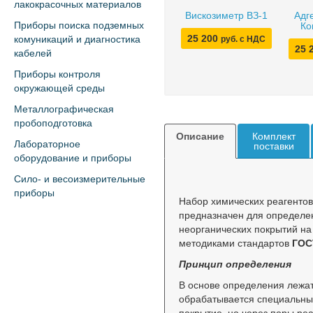
лакокрасочных материалов
Вискозиметр ВЗ-1
Адг
Приборы поиска подземных
Ко
25 200
комуникаций и диагностика
руб. с НДС
25 
кабелей
Приборы контроля
окружающей среды
Металлографическая
пробоподготовка
Описание
Комплект
Лабораторное
поставки
оборудование и приборы
Сило- и весоизмерительные
приборы
Набор химических реагентов
предназначен для определе
неорганических покрытий на
методиками стандартов
ГОСТ
Принцип определения
В основе определения лежа
обрабатывается специальны
покрытие, но через поры ре