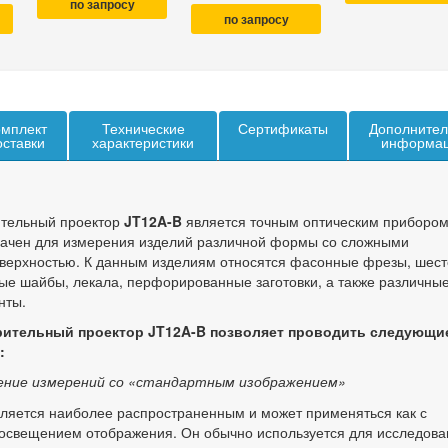
по запросу
по запросу
мплект
Технические
Сертификаты
Дополнител
оставки
характеристики
информа
тельный проектор
JT12A-B
является точным оптическим прибором
начен для измерения изделий различной формы со сложными
верхностью. К данным изделиям относятся фасонные фрезы, шест
вые шайбы, лекала, перфорированные заготовки, а также различны
нты.
ительный проектор JT12A-B позволяет проводить следующи
:
ение измерений со «стандартным изображением»
ляется наиболее распространенным и может применяться как с
и освещением отображения. Он обычно используется для исследов