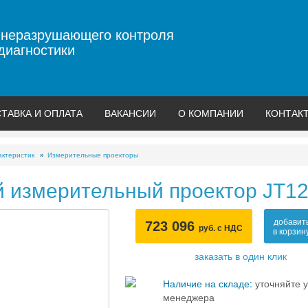
 неразрушающего контроля
диагностики
ТАВКА И ОПЛАТА
ВАКАНСИИ
О КОМПАНИИ
КОНТАК
актеристик
Измерительные проекторы
 измерительный проектор JT1
добавит
723 096
руб. с НДС
в корзин
заказать в один клик
Наличие на складе:
уточняйте у
менеджера