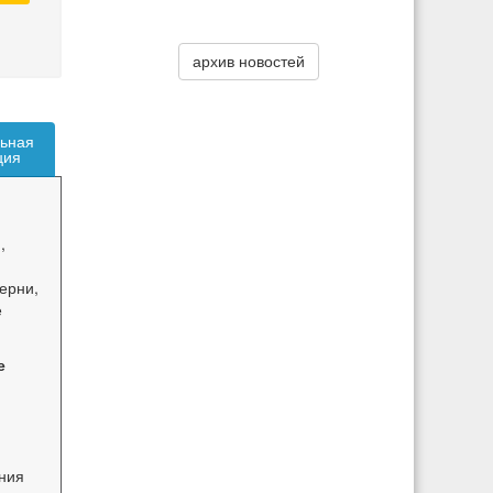
архив новостей
ьная
ция
,
ерни,
е
е
ания