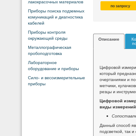
лакокрасочных материалов
по запросу
Приборы поиска подземных
комуникаций и диагностика
кабелей
Приборы контроля
окружающей среды
Описание
Ко
п
Металлографическая
пробоподготовка
Лабораторное
Цифровой измери
оборудование и приборы
который предназ
Сило- и весоизмерительные
очертаниями и по
приборы
метчики, кулачко
резцы и инструме
Цифровой измер
виды измерений
Сопоставл
Данный способ яв
подсветкой, так 