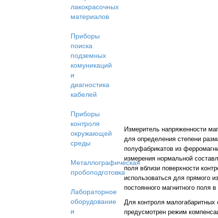
лакокрасочных
материалов
Приборы
поиска
подземных
комуникаций
и
диагностика
кабелей
Приборы
контроля
Измеритель напряженности ма
окружающей
для определения степени разм
среды
полуфабрикатов из ферромагн
измерения нормальной состав
Металлографическая
поля вблизи поверхности конт
пробоподготовка
использоваться для прямого и
постоянного магнитного поля в
Лабораторное
оборудование
Для контроля малогабаритных 
и
предусмотрен режим компенса