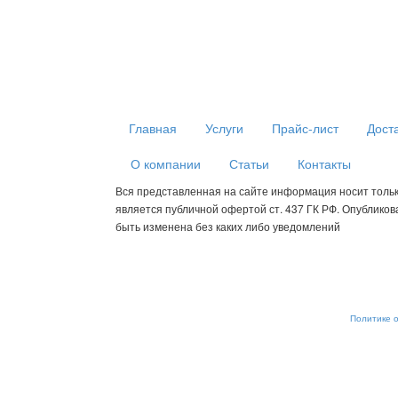
Главная
Услуги
Прайс-лист
Дост
О компании
Статьи
Контакты
Вся представленная на сайте информация носит толь
является публичной офертой ст. 437 ГК РФ. Опублико
быть изменена без каких либо уведомлений
Мы используем cookies для сбора пользовательских данных — о
анализировать трафик. Оставаясь на сайте, вы соглашаетесь на
от обработки, отключите сохранение cookies в настройках ваше
рекомендательные технологии. С информацией об обработке п
обеспечению их безопасности можно ознакомиться в
Политике 