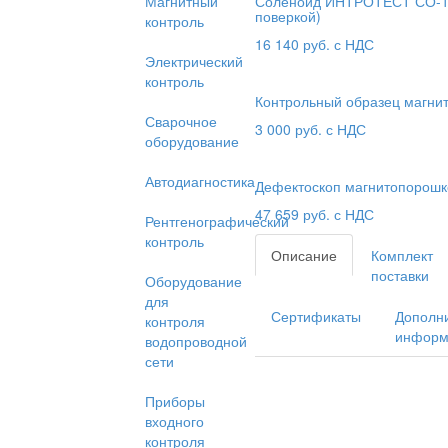
Магнитный
Соленоид ИНТРОТЕСТ СО-1 
поверкой)
контроль
16 140
руб. с НДС
Электрический
контроль
Контрольный образец магни
Сварочное
3 000
руб. с НДС
оборудование
Автодиагностика
Дефектоскоп магнитопорош
47 659
руб. с НДС
Рентгенографический
контроль
Описание
Комплект
поставки
Оборудование
для
Сертификаты
Дополн
контроля
информ
водопроводной
сети
Приборы
входного
контроля