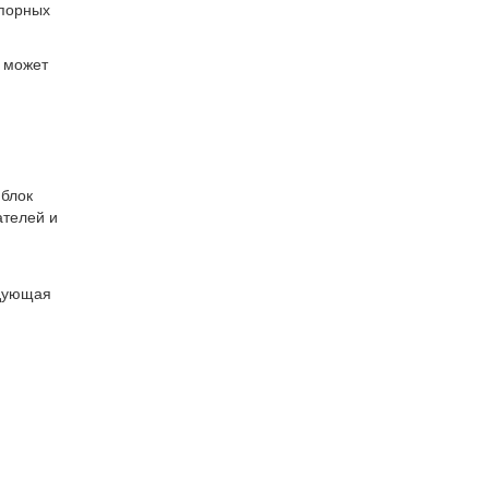
апорных
и может
 блок
ателей и
едующая