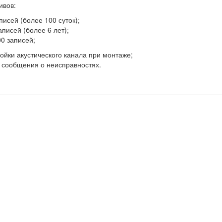
ивов:
писей (более 100 суток);
аписей (более 6 лет);
00 записей;
ойки акустического канала при монтаже;
 сообщения о неисправностях.