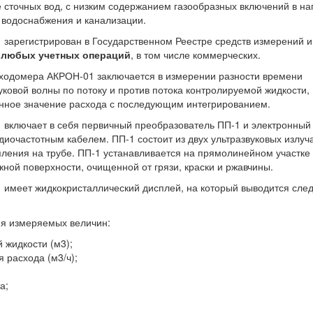
е сточных вод, с низким содержанием газообразных включений в н
 водоснабжения и канализации.
1
зарегистрирован в Государственном Реестре средств измерений 
 любых учетных операций
, в том числе коммерческих.
ходомера АКРОН-01 заключается в измерении разности времени
ковой волны по потоку и против потока контролируемой жидкости,
енное значение расхода с последующим интегрированием.
включает в себя первичный преобразователь ПП-1 и электронный
иочастотным кабелем. ПП-1 состоит из двух ультразвуковых излуч
пления на трубе. ПП-1 устанавливается на прямолинейном участке
ной поверхности, очищенной от грязи, краски и ржавчины.
имеет жидкокристаллический дисплей, на который выводится сл
ия измеряемых величин:
 жидкости (м3);
я расхода (м3/ч);
а;