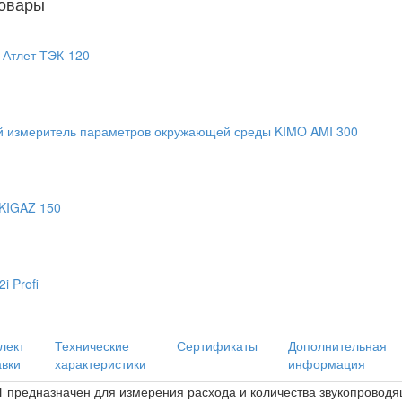
овары
 Атлет ТЭК-120
 измеритель параметров окружающей среды KIMO AMI 300
 KIGAZ 150
i Profi
лект
Технические
Сертификаты
Дополнительная
авки
характеристики
информация
1
предназначен для измерения расхода и количества звукопровод