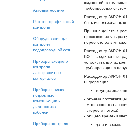
жидкостей, в том числ
трубопроводах систем
Автодиагностика
Расходомер АКРОН-0
Рентгенографический
быть использован
для
контроль
Принцип действия рас
прохождения ультразву
Оборудование для
пересчете ее в мгнов
контроля
водопроводной сети
Расходомер АКРОН-01 
БЭ-1, соединенные рад
Приборы входного
устройства для их кре
контроля
трубопровода на наруж
лакокрасочных
Расходомер АКРОН-01 
материалов
информация:
Приборы поиска
текущие значен
подземных
- объема протекающей
комуникаций и
- мгновенного значени
диагностика
- скорости потока;
кабелей
- общего времени учет
Приборы контроля
дата и время;