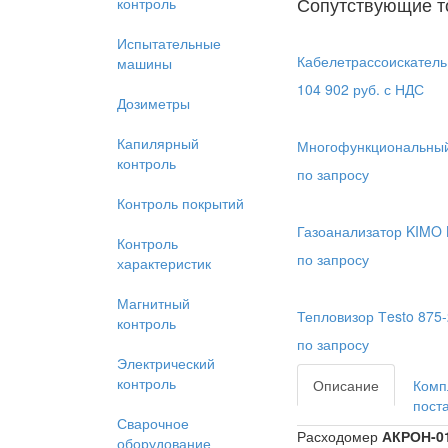
Сопутствующие т
контроль
Испытательные
Кабелетрассоискатель
машины
104 902
руб. с НДС
Дозиметры
Капилярный
Многофункциональный
контроль
по запросу
Контроль покрытий
Газоанализатор KIMO
Контроль
по запросу
характеристик
Магнитный
Тепловизор Тesto 875-2
контроль
по запросу
Электрический
контроль
Описание
Комп
пост
Сварочное
Расходомер
АКРОН-0
оборудование