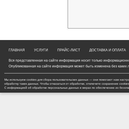
ГЛАВНАЯ
УСЛУГИ
ПРАЙС-ЛИСТ
ДОСТАВКА И ОПЛАТА
Вся представленная на сайте информация носит только информационный
Опубликованная на сайте информация может быть изменена без каких 
Мы используем cookies для сбора пользовательских данных — они помогают нам настра
обработку таких данных. Чтобы отказаться от обработки, отключите сохранение cookie
С информацией об обработке персональных данных и мерах по обеспечению их безоп