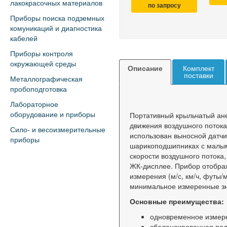
лакокрасочных материалов
по запросу
Приборы поиска подземных
комуникаций и диагностика
кабелей
Приборы контроля
окружающей среды
Описание
Комплект
поставки
Металлографическая
пробоподготовка
Лабораторное
Портативный крыльчатый ане
оборудование и приборы
движения воздушного потока
Сило- и весоизмерительные
использован выносной датчи
приборы
шарикоподшипниках с малым
скорости воздушного потока
ЖК-дисплее. Прибор отобра
измерения (м/с, км/ч, футы/
минимальное измеренные зна
Основные преимущества:
одновременное измере
сбалансированная под