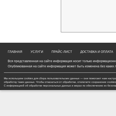
ГЛАВНАЯ
УСЛУГИ
ПРАЙС-ЛИСТ
ДОСТАВКА И ОПЛАТА
Вся представленная на сайте информация носит только информационный
Опубликованная на сайте информация может быть изменена без каких 
Мы используем cookies для сбора пользовательских данных — они помогают нам настра
обработку таких данных. Чтобы отказаться от обработки, отключите сохранение cookie
С информацией об обработке персональных данных и мерах по обеспечению их безоп