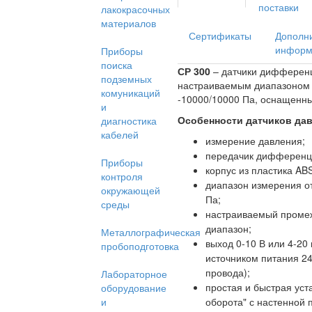
поставки
лакокрасочных
материалов
Сертификаты
Дополн
информ
Приборы
поиска
СР 300
– датчики дифференц
подземных
настраиваемым диапазоном 
комуникаций
-10000/10000 Па, оснащенны
и
Особенности датчиков дав
диагностика
кабелей
измерение давления;
передачик дифференци
Приборы
корпус из пластика ABS
контроля
диапазон измерения от
окружающей
Па;
среды
настраиваемый промеж
диапазон;
Металлографическая
выход 0-10 В или 4-20 
пробоподготовка
источником питания 24 
провода);
Лабораторное
простая и быстрая уст
оборудование
и
оборота" с настенной 