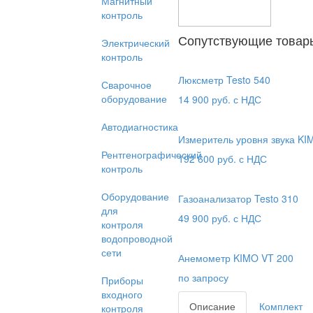
Магнитный
контроль
Сопутствующие товар
Электрический
контроль
Люксметр Testo 540
Сварочное
оборудование
14 900
руб. с НДС
Автодиагностика
Измеритель уровня звука KI
Рентгенографический
192 600
руб. с НДС
контроль
Оборудование
Газоанализатор Testo 310
для
49 900
руб. с НДС
контроля
водопроводной
сети
Анемометр KIMO VT 200
по запросу
Приборы
входного
Описание
Комплект
контроля