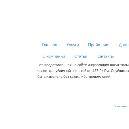
Главная
Услуги
Прайс-лист
Дост
О компании
Статьи
Контакты
Вся представленная на сайте информация носит толь
является публичной офертой ст. 437 ГК РФ. Опублико
быть изменена без каких либо уведомлений
Мы используем cookies для сбора пользовательских данных — о
анализировать трафик. Оставаясь на сайте, вы соглашаетесь на
от обработки, отключите сохранение cookies в настройках ваше
рекомендательные технологии. С информацией об обработке п
обеспечению их безопасности можно ознакомиться в
Политике 