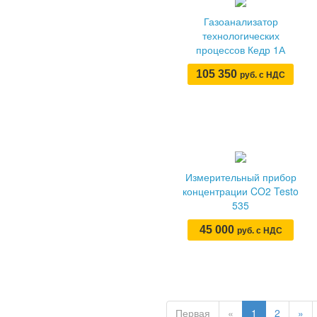
Газоанализатор
технологических
процессов Кедр 1А
105 350
руб. с НДС
Измерительный прибор
концентрации CO2 Testo
535
45 000
руб. с НДС
Первая
«
1
2
»