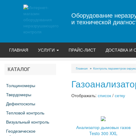
Оборудование неразр
и технической диагнос
ГЛАВНАЯ
УСЛУГИ
ПРАЙС-ЛИСТ
ДОСТАВКА И 
Главная
Контроль параметров окру
КАТАЛОГ
Газоанализат
Толщиномеры
Твердомеры
Отображать:
список
/
сетку
Дефектоскопы
Тепловой контроль
Визуальный контроль
Анализатор дымовых газов
Геодезическое
Testo 300 XXL