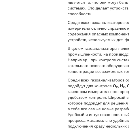
является то, что они могут быт
системах. Это делает устройст
способности.
Среди всех газоанализаторов 
измерители отлично справляют
содержания опасных компоненто
устройств, используемых для 
В целом газоанализаторы явля
промышленности, на производст
Например, при контроле систем
котельного газового оборудова
концентрации всевозможных ток
Среди всех газоанализаторов о
подойдут для контроля
О
, Н
, 
2
2
качеством измерительного проц
удобством контроля. Широкий в
которое подойдет для решения
в себе все самые новые разрабо
Удобный и интуитивно понятны
процесса максимально удобным
подключения сразу нескольких 