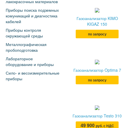
лакокрасочных материалов
Приборы поиска подземных
комуникаций и диагностика
Газоанализатор KIMO
кабелей
KIGAZ 150
Приборы контроля
по запросу
окружающей среды
Металлографическая
пробоподготовка
Лабораторное
оборудование и приборы
Газоанализатор Optima 7
Сило- и весоизмерительные
приборы
по запросу
Газоанализатор Testo 310
49 900
руб. с НДС