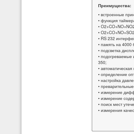
Преимущества:
• встроенные при
• функция таймер
• O2+CO+NO+NO2 
• O2+CO+NO+SO2 
• RS 232 интерфе
• память на 4000
• подсветка дисп
• подогреваемые 
350;
• автоматическая
• определение оп
• настройка давле
• преварительные
• измерение диф
• измерение сод
• поиск мест утеч
• измерения каче