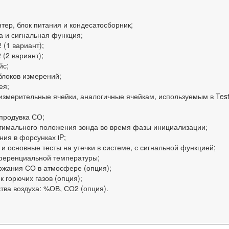
нтер, блок питания и кондесатосборник;
а и сигнальная функция;
(1 вариант);
(2 вариант);
йс;
 блоков измерений;
лея;
измерительные ячейки, аналогичные ячейкам, используемым в Tes
 продувка СО;
тимального положения зонда во время фазы инициализации;
ния в форсунках iP;
 и основные тесты на утечки в системе, с сигнальной функцией;
ференциальной температуры;
ержания СО в атмосфере (опция);
ек горючих газов (опция);
ства воздуха: %ОВ, СО2 (опция).