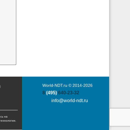
World-NDT.ru © 2014-2026
Ы
8
(495)
640-23-32
info@world-ndt.ru
сь на
технологии.