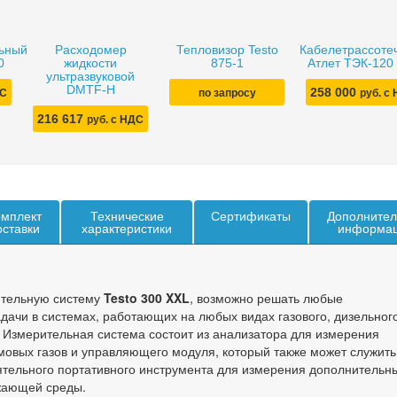
ьный
Расходомер
Тепловизор Testo
Кабелетрассоте
0
жидкости
875-1
Атлет ТЭК-120
ультразвуковой
DMTF-H
258 000
ДС
по запросу
руб. с
216 617
руб. с НДС
мплект
Технические
Сертификаты
Дополнител
оставки
характеристики
информа
ительную систему
Testo 300 XXL
, возможно решать любые
дачи в системах, работающих на любых видах газового, дизельног
. Измерительная система состоит из анализатора для измерения
мовых газов и управляющего модуля, который также может служить
ятельного портативного инструмента для измерения дополнительн
жающей среды.