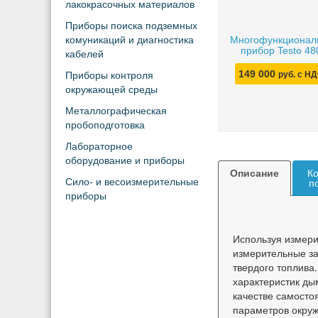
лакокрасочных материалов
Приборы поиска подземных
комуникаций и диагностика
Многофункционал
прибор Testo 48
кабелей
149 000
Приборы контроля
руб. с Н
окружающей среды
Металлографическая
пробоподготовка
Лабораторное
оборудование и приборы
Описание
Ко
Сило- и весоизмерительные
п
приборы
Используя измер
измерительные за
твердого топлива
характеристик ды
качестве самосто
параметров окру