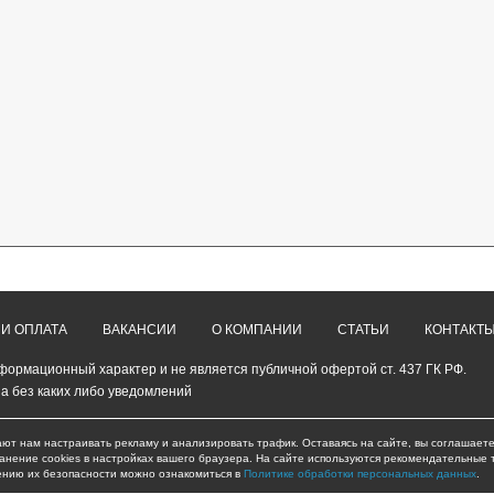
 И ОПЛАТА
ВАКАНСИИ
О КОМПАНИИ
СТАТЬИ
КОНТАКТ
формационный характер и не является публичной офертой ст. 437 ГК РФ.
а без каких либо уведомлений
ают нам настраивать рекламу и анализировать трафик. Оставаясь на сайте, вы соглашаете
ранение cookies в настройках вашего браузера. На сайте используются рекомендательные 
ению их безопасности можно ознакомиться в
Политике обработки персональных данных
.