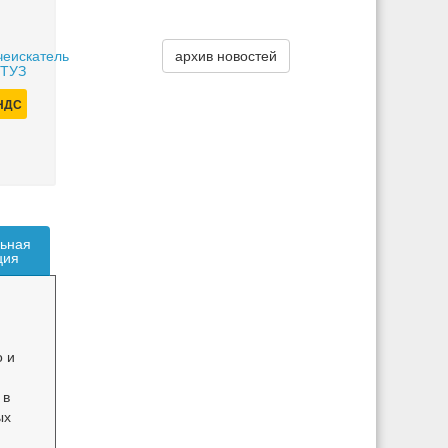
чеискатель
архив новостей
 ТУЗ
 НДС
ьная
ция
о и
 в
ых