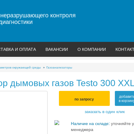
 неразрушающего контроля
диагностики
ТАВКА И ОПЛАТА
ВАКАНСИИ
О КОМПАНИИ
КОНТАК
аметров окружающей среды
Газоанализаторы
р дымовых газов Testo 300 XX
добавит
по запросу
в корзин
заказать в один клик
Наличие на складе:
уточняйте у
менеджера