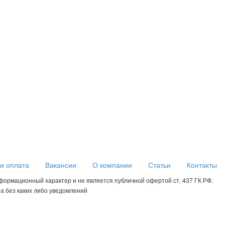
 и оплата
Вакансии
О компании
Статьи
Контакты
формационный характер и не является публичной офертой ст. 437 ГК РФ.
а без каких либо уведомлений
огают нам настраивать рекламу и анализировать трафик. Оставаясь на сайте, вы соглаша
сохранение cookies в настройках вашего браузера. На сайте используются рекомендательн