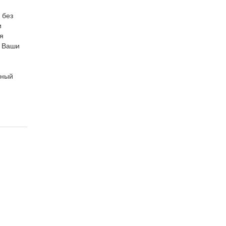
 без
и
я
ы Ваши
нный