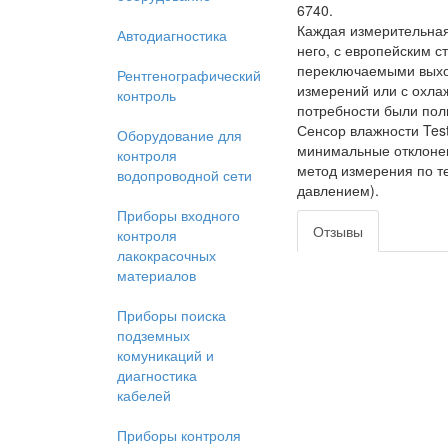
6740.
Каждая измерительная
Автодиагностика
него, с европейским с
переключаемыми выход
Рентгенографический
измерений или с охла
контроль
потребности были пол
Сенсор влажности Test
Оборудование для
минимальные отклонен
контроля
метод измерения по те
водопроводной сети
давлением).
Приборы входного
Отзывы
контроля
лакокрасочных
материалов
Приборы поиска
подземных
комуникаций и
диагностика
кабелей
Приборы контроля