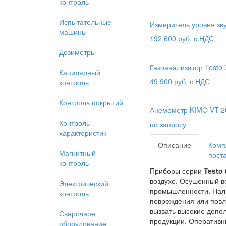
контроль
Испытательные
Измеритель уровня зв
машины
192 600
руб. с НДС
Дозиметры
Газоанализатор Testo 
Капилярный
49 900
руб. с НДС
контроль
Контроль покрытий
Анемометр KIMO VT 2
Контроль
по запросу
характеристик
Описание
Комп
Магнитный
пост
контроль
Приборы серии
Testo
воздухе. Осушенный во
Электрический
промышленности. Нали
контроль
повреждения или повл
вызвать высокие допол
Сварочное
продукции. Оперативн
оборудование