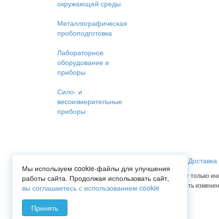
окружающей среды
Металлографическая
пробоподготовка
Лабораторное
оборудование и
приборы
Сило- и
весоизмерительные
приборы
Главная
Услуги
Прайс-лист
Доставка
Мы используем cookie-файлы для улучшения
Вся представленная на сайте информация носит только ин
работы сайта. Продолжая использовать сайт,
Опубликованная на сайте информация может быть изменен
вы соглашаетесь с использованием cookie
Принять
Мы используем cookies для сбора пользовательских данных — они пом
обработку таких данных. Чтобы отказаться от обработки, отключите 