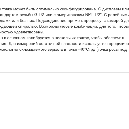
 точка может быть оптимально сконфигурирована. С дисплеем или
тандартом резьбы G 1/2 или с американским NPT 1/2". С релейным
ами или без них. Подсоединение прямо к процессу, с камерой дл
ждающей спиралью. Возможны любые комбинации, для того, чтоб
ностью удовлетворены.
o в основном калибруется в нескольких точках, чтобы обеспечить
ия. Для измерений остаточной влажности используется прецизио
хнологии охлаждаемого зеркала в точке -40°Стрд (точка росы под