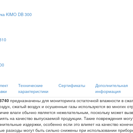
ука KIMO DB 300
310
00
лект
Технические
Сертификаты
Дополнительная
авки
характеристики
информация
 6740
предназначены для мониторинга остаточной влажности в сжа
здух, сжатый воздух и осушенные газы используются во многих от
чие влаги обычно является нежелательным, поскольку может вызв
иять на качество выпускаемой продукции. Такие повреждения могу
нительные издержки, особенно если это влияет на качество конеч
ые разходы могут быть сильно снижены при использовании приборо