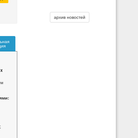
архив новостей
ьная
ция
ux
ом
ями:
;