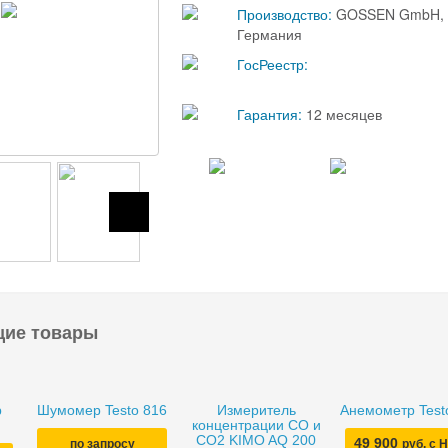
Производство:
GOSSEN GmbH,
Германия
ГосРеестр:
Гарантия:
12 месяцев
щие товары
р
Шумомер Testo 816
Измеритель
Анемометр Test
концентрации CO и
СО2 KIMO AQ 200
49 900
по запросу
руб. с 