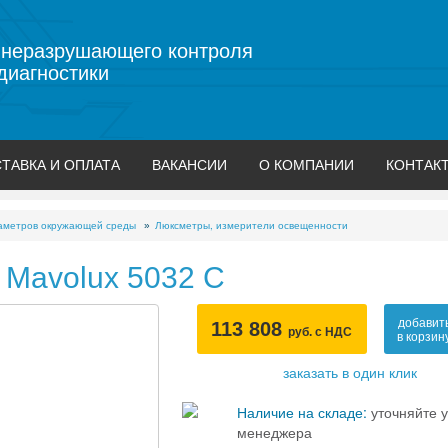
 неразрушающего контроля
диагностики
ТАВКА И ОПЛАТА
ВАКАНСИИ
О КОМПАНИИ
КОНТАК
аметров окружающей среды
Люксметры, измерители освещенности
 Mavolux 5032 C
добавит
113 808
руб. с НДС
в корзин
заказать в один клик
Наличие на складе:
уточняйте у
менеджера