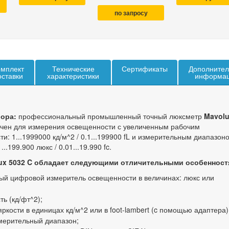
по запросу
мплект
Технические
Сертификаты
Дополнител
оставки
характеристики
информа
ора:
профессиональный промышленный точный люксметр
Mavol
чен для измерения освещенности с увеличенным рабочим
и: 1...1999000 кд/м^2 / 0.1...199900 fL и измерительным диапазон
..199.900 люкс / 0.01...19.990 fc.
ux 5032 C обладает следующими отличительными особенност
ый цифровой измеритель освещенности в величинах: люкс или
ь (кд/фт^2);
ркости в единицах кд/м^2 или в foot-lambert (c помощью адаптера)
мерительный диапазон;