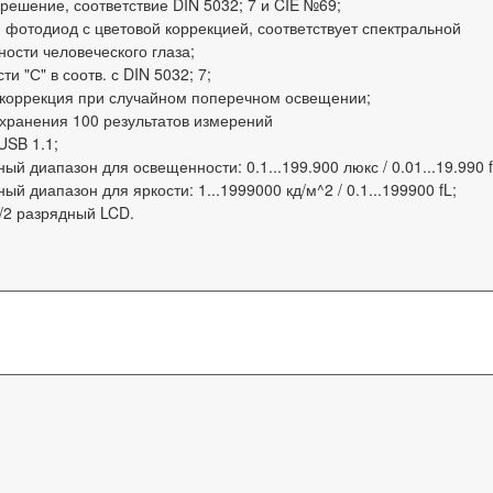
решение, соответствие DIN 5032; 7 и CIE №69;
фотодиод с цветовой коррекцией, соответствует спектральной
ности человеческого глаза;
ти "С" в соотв. с DIN 5032; 7;
 коррекция при случайном поперечном освещении;
 хранения 100 результатов измерений
USB 1.1;
ый диапазон для освещенности: 0.1...199.900 люкс / 0.01...19.990 f
ый диапазон для яркости: 1...1999000 кд/м^2 / 0.1...199900 fL;
/2 разрядный LCD.