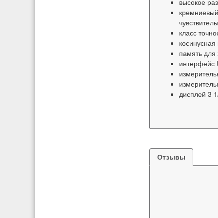
высокое раз
кремниевый 
чувствитель
класс точнос
косинусная
память для
интерфейс 
измерительн
измерительн
дисплей 3 1
Отзывы