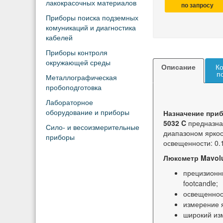
лакокрасочных материалов
по запросу
Приборы поиска подземных
комуникаций и диагностика
кабелей
Приборы контроля
окружающей среды
Описание
Ко
п
Металлографическая
пробоподготовка
Лабораторное
Назначение приб
оборудование и приборы
5032 C
предназна
Сило- и весоизмерительные
диапазоном яркост
приборы
освещенности: 0.1.
Люксметр Mavol
прецизионн
footcandle;
освещенност
измерение я
широкий из