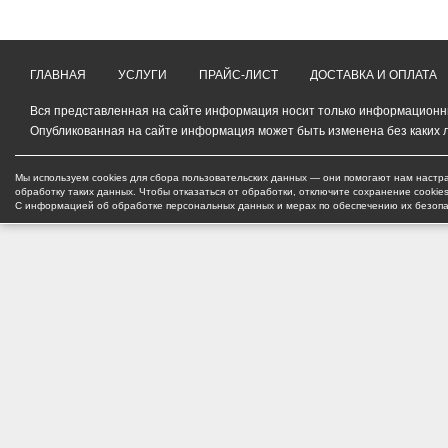
ГЛАВНАЯ
УСЛУГИ
ПРАЙС-ЛИСТ
ДОСТАВКА И ОПЛАТА
Вся представленная на сайте информация носит только информационный
Опубликованная на сайте информация может быть изменена без каких 
Мы используем cookies для сбора пользовательских данных — они помогают нам настра
обработку таких данных. Чтобы отказаться от обработки, отключите сохранение cookie
С информацией об обработке персональных данных и мерах по обеспечению их безоп