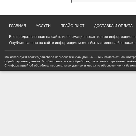
ГЛАВНАЯ
УСЛУГИ
ПРАЙС-ЛИСТ
ДОСТАВКА И ОПЛАТА
Вся представленная на сайте информация носит только информационный
Опубликованная на сайте информация может быть изменена без каких 
Мы используем cookies для сбора пользовательских данных — они помогают нам настра
обработку таких данных. Чтобы отказаться от обработки, отключите сохранение cookie
С информацией об обработке персональных данных и мерах по обеспечению их безоп