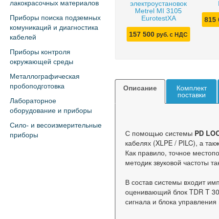
лакокрасочных материалов
электроустановок
Metrel MI 3105
Приборы поиска подземных
EurotestXA
815
комуникаций и диагностика
157 500
руб. с НДС
кабелей
Приборы контроля
окружающей среды
Металлографическая
пробоподготовка
Описание
Комплект
поставки
Лабораторное
оборудование и приборы
Сило- и весоизмерительные
С помощью системы
PD LO
приборы
кабелях (XLPE / PILC), а т
Как правило, точное местоп
методик звуковой частоты т
В состав системы входит им
оценивающий блок TDR T 30-
сигнала и блока управления 