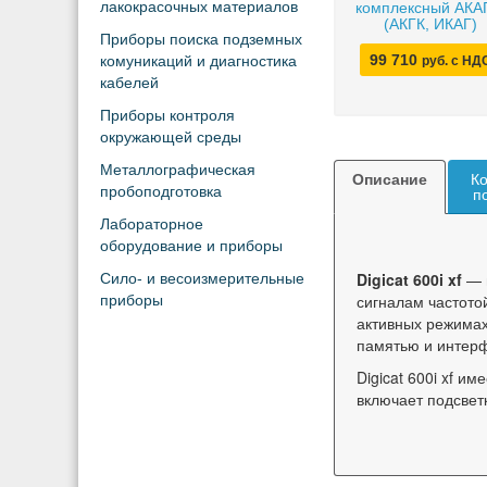
лакокрасочных материалов
комплексный АКА
(АКГК, ИКАГ)
Приборы поиска подземных
99 710
комуникаций и диагностика
руб. с НД
кабелей
Приборы контроля
окружающей среды
Металлографическая
Описание
Ко
пробоподготовка
п
Лабораторное
оборудование и приборы
Digicat 600i xf
— п
Сило- и весоизмерительные
сигналам частотой
приборы
активных режимах
памятью и интерф
Digicat 600i xf и
включает подсвет