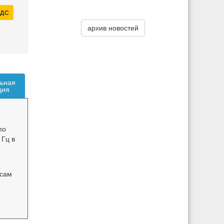
НДС
архив новостей
ьная
ция
по
 Гц в
 сам