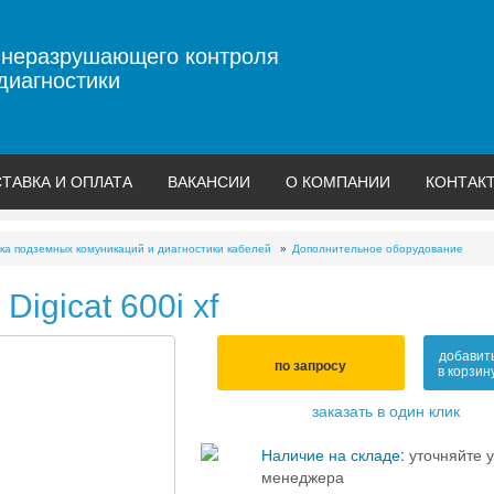
 неразрушающего контроля
диагностики
ТАВКА И ОПЛАТА
ВАКАНСИИ
О КОМПАНИИ
КОНТАК
ка подземных комуникаций и диагностики кабелей
Дополнительное оборудование
Digicat 600i xf
добавит
по запросу
в корзин
заказать в один клик
Наличие на складе:
уточняйте у
менеджера