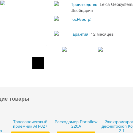
Производство:
Leica Geosystem
Швейцария
ГосРеестр:
Гарантия:
12 месяцев
щие товары
Трассопоисковый
Расходомер Portaflow
Электроискро
приемник АП-027
220A
дефектоскоп К
та
2.1