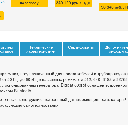
Г-К
240 120
по запросу
руб. с НДС
98 940
руб. с 
С
мплект
Технические
Сертификаты
Дополнител
оставки
характеристики
информа
риемник, предназначенный для поиска кабелей и трубопроводов 
 от 50 Гц до 60 кГц в пассивных режимах и 512, 640, 8192 и 32768
 с использованием генератора. Digicat 600i xf оснащен встроенной
ейсом Bluetooth.
меет легкую конструкцию, встроенный датчик освещенности, который
ку, функцию самотестирования.